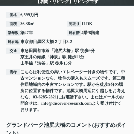
【居間・リビング】リビングです
6,599万円
価格
36.38㎡
1LDK
面積
間取り
築27年
4階/8階建
築年数
所在階
東京都
目黒区
大橋
２丁目3-2
所在地
東急田園都市線
「
池尻大橋
」駅 徒歩9分
交通
京王井の頭線
「
神泉
」駅 徒歩11分
山手線
「
渋谷
」駅 徒歩15分
こちらは利便性の高いエレベーター付きの物件です。中
備考
古マンションなら、物件の購入もスムーズです。第二種
住居地域内の中古マンションです。駅から徒歩9分の場
所に位置する物件です。池尻大橋周辺に引越しをお考え
なら、03-6285-2821にお電話下さい。またはメールのお
問合せは、info@discover-research.comより受け付けて
おります。
グランドパーク池尻大橋のコメント(おすすめポイ
ント)