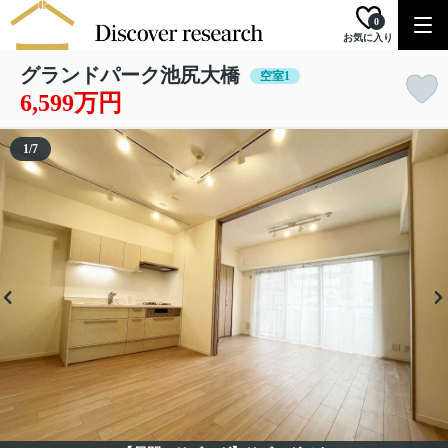
0
お気に入り
グランドパーク池尻大橋
空室1
6,599万円
1
/
7