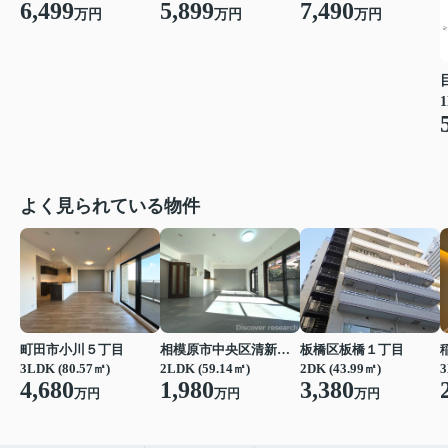
6,499
5,899
7,490
万円
万円
万円
1
よく見られている物件
町田市小川５丁目
相模原市中央区清新２丁目
板橋区板橋１丁目
3LDK (80.57㎡)
2LDK (59.14㎡)
2DK (43.99㎡)
3
4,680
1,980
3,380
万円
万円
万円