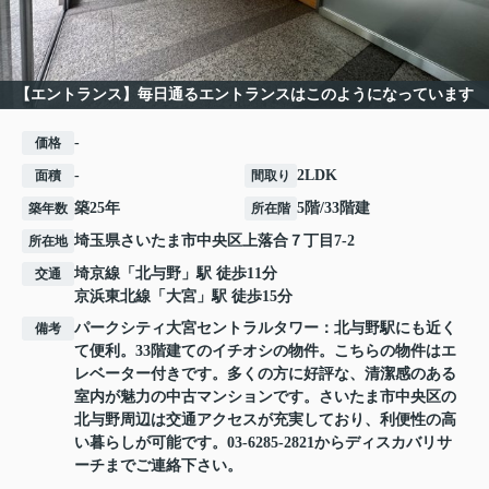
【エントランス】毎日通るエントランスはこのようになっています
-
価格
-
2LDK
面積
間取り
築25年
5階/33階建
築年数
所在階
埼玉県
さいたま市中央区
上落合
７丁目7-2
所在地
埼京線
「
北与野
」駅 徒歩11分
交通
京浜東北線
「
大宮
」駅 徒歩15分
パークシティ大宮セントラルタワー：北与野駅にも近く
備考
て便利。33階建てのイチオシの物件。こちらの物件はエ
レベーター付きです。多くの方に好評な、清潔感のある
室内が魅力の中古マンションです。さいたま市中央区の
北与野周辺は交通アクセスが充実しており、利便性の高
い暮らしが可能です。03-6285-2821からディスカバリサ
ーチまでご連絡下さい。