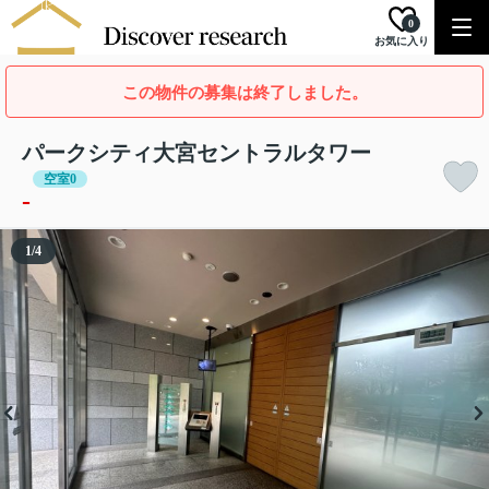
0
お気に入り
この物件の募集は終了しました。
パークシティ大宮セントラルタワー
空室0
-
1
/
4