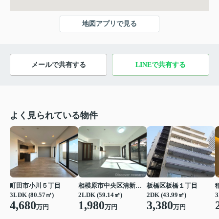
地図アプリで見る
メールで共有する
LINEで共有する
よく見られている物件
町田市小川５丁目
相模原市中央区清新２丁目
板橋区板橋１丁目
3LDK (80.57㎡)
2LDK (59.14㎡)
2DK (43.99㎡)
3
4,680
1,980
3,380
万円
万円
万円