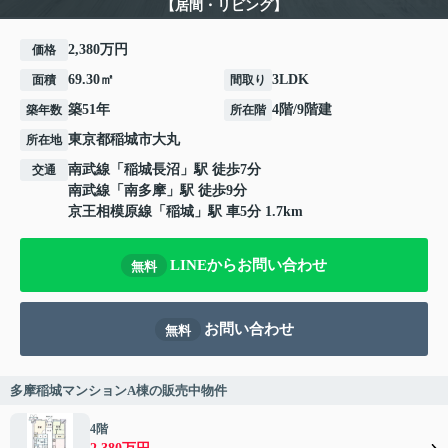
【居間・リビング】
2,380万円
価格
69.30㎡
3LDK
面積
間取り
築51年
4階/9階建
築年数
所在階
東京都
稲城市
大丸
所在地
南武線
「
稲城長沼
」駅 徒歩7分
交通
南武線
「
南多摩
」駅 徒歩9分
京王相模原線
「
稲城
」駅 車5分 1.7km
LINEからお問い合わせ
無料
お問い合わせ
無料
多摩稲城マンションA棟の販売中物件
4階