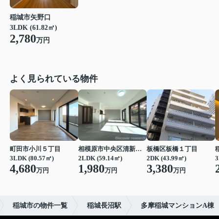
稲城市矢野口
3LDK (61.82㎡)
2,780
万円
よく見られている物件
町田市小川５丁目
相模原市中央区清新２丁目
板橋区板橋１丁目
3LDK (80.57㎡)
2LDK (59.14㎡)
2DK (43.99㎡)
3
4,680
1,980
3,380
万円
万円
万円
稲城市の物件一覧
稲城長沼駅
多摩稲城マンションA棟