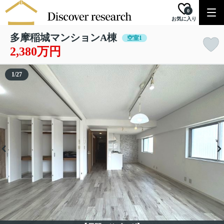
0
お気に入り
多摩稲城マンションA棟
空室1
2,380万円
1
/
27