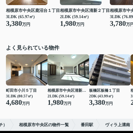
相模原市中央区鹿沼台１丁目
相模原市中央区清新２丁目
相模原市中
3LDK (65.97㎡)
2LDK (59.14㎡)
3LDK (76.8
3,380
1,980
3,780
万円
万円
万
よく見られている物件
町田市小川５丁目
相模原市中央区清新２丁目
板橋区板橋１丁目
3LDK (80.57㎡)
2LDK (59.14㎡)
2DK (43.99㎡)
3
4,680
1,980
3,380
万円
万円
万円
ーチ）
相模原市中央区の物件一覧
番田駅
ヴィラ上溝南