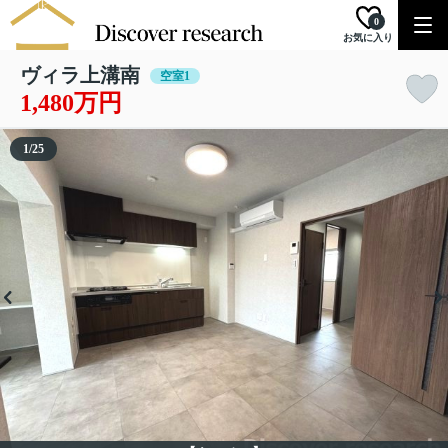
0
お気に入り
ヴィラ上溝南
空室1
1,480万円
1
/
25