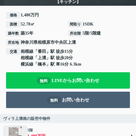
【キッチン】
1,480万円
価格
52.78㎡
1SDK
面積
間取り
築35年
5階/5階建
築年数
所在階
神奈川県
相模原市中央区
上溝
所在地
相模線
「
番田
」駅 徒歩15分
交通
相模線
「
上溝
」駅 徒歩20分
横浜線
「
橋本
」駅 車16分 6.3km
LINEからお問い合わせ
無料
お問い合わせ
無料
ヴィラ上溝南の販売中物件
5階