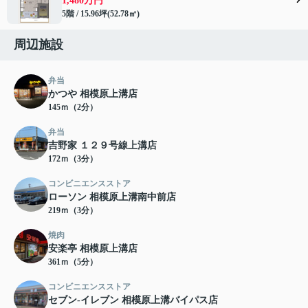
1,480万円
5階 / 15.96坪(52.78㎡)
周辺施設
弁当
かつや 相模原上溝店
145ｍ（2分）
弁当
吉野家 １２９号線上溝店
172ｍ（3分）
コンビニエンスストア
ローソン 相模原上溝南中前店
219ｍ（3分）
焼肉
安楽亭 相模原上溝店
361ｍ（5分）
コンビニエンスストア
セブン-イレブン 相模原上溝バイパス店