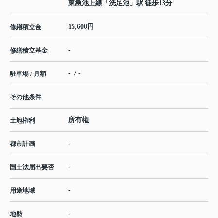
東急池上線
「
洗足池
」駅 徒歩13分
15,600円
修繕積立金
-
修繕積立基金
- / -
駐車場 / 月額
その他条件
所有権
土地権利
-
都市計画
-
国土法届出要否
-
用途地域
-
地勢