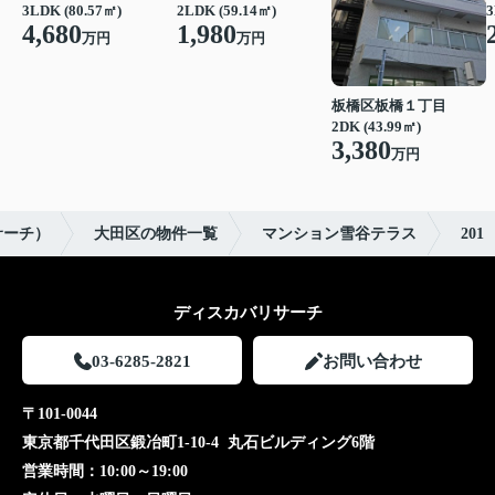
3LDK (80.57㎡)
2LDK (59.14㎡)
3
4,680
1,980
万円
万円
板橋区板橋１丁目
2DK (43.99㎡)
3,380
万円
リサーチ）
大田区の物件一覧
マンション雪谷テラス
201
ディスカバリサーチ
03-6285-2821
お問い合わせ
〒101-0044
東京都千代田区鍛冶町1-10-4 丸石ビルディング6階
営業時間：
10:00～19:00