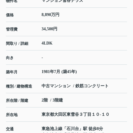
マンション雪谷テラス
物件名
8,890万円
価格
34,500円
管理費
4LDK
間取り / 詳細
-
向き
1981年7月 (築45年)
築年月
中古マンション / 鉄筋コンクリート
種別 / 建物構造
2階 / 3階建
所在階 / 階建
東京都
大田区
東雪谷
３丁目１０-１０
所在地
東急池上線
「
石川台
」駅 徒歩8分
交通