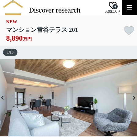
0
お気に入り
NEW
マンション雪谷テラス 201
8,890
万円
1
/
16