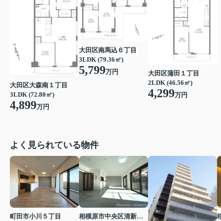
大田区南馬込６丁目
3LDK (79.36㎡)
5,799
万円
大田区蒲田１丁目
2LDK (46.56㎡)
大田区大森南１丁目
4,299
3LDK (72.80㎡)
万円
4,899
万円
よく見られている物件
町田市小川５丁目
相模原市中央区清新２丁目