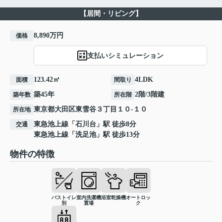
【居間・リビング】
8,890万円
価格
支払いシミュレーション
123.42㎡
4LDK
面積
間取り
築45年
2階/3階建
築年数
所在階
東京都
大田区
東雪谷
３丁目１０-１０
所在地
東急池上線
「
石川台
」駅 徒歩8分
交通
東急池上線
「
洗足池
」駅 徒歩13分
物件の特徴
バストイレ
室内洗濯機
浴室乾燥機
オートロッ
別
置場
ク