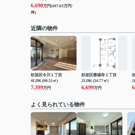
6,690
万円(497.03万円/
坪)
近隣の物件
杉並区今川１丁目
杉並区善福寺１丁目
4LDK (90.51㎡)
2LDK (54.77㎡)
2
7,399
6,699
6
万円
万円
よく見られている物件