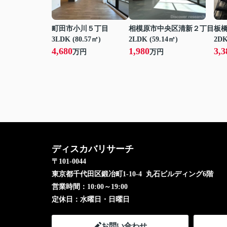
町田市小川５丁目
相模原市中央区清新２丁目
板
3LDK (80.57㎡)
2LDK (59.14㎡)
2DK
4,680
1,980
3,3
万円
万円
ディスカバリサーチ
〒101-0044
東京都千代田区鍛冶町1-10-4 丸石ビルディング6階
営業時間：
10:00～19:00
定休日：
水曜日・日曜日
お問い合わせ