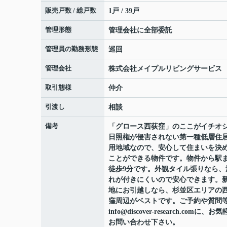
販売戸数 / 総戸数
1戸 / 39戸
管理形態
管理会社に全部委託
管理員の勤務形態
巡回
管理会社
株式会社メイプルリビングサービス
取引態様
仲介
引渡し
相談
備考
「グロース西荻窪」のここがイチオ
日照権が侵害されない第一種低層住
用地域なので、安心して住まいを決
ことができる物件です。物件から駅
徒歩9分です。外観タイル張りなら、
れが付きにくいので安心できます。
地にお引越しなら、杉並区エリアの
窪周辺がベストです。ご予約や質問
info@discover-research.comに、お
お問い合わせ下さい。