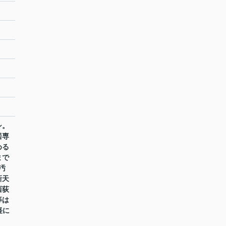
シ。
居専
める
まで
汚
新天
西荻
等は
気軽に