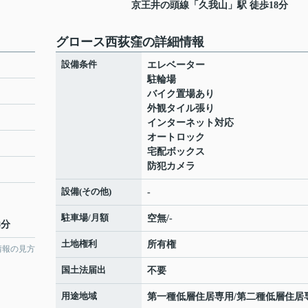
京王井の頭線
「
久我山
」駅 徒歩18分
グロース西荻窪の詳細情報
設備条件
エレベーター
駐輪場
バイク置場あり
外観タイル張り
インターネット対応
オートロック
宅配ボックス
防犯カメラ
設備(その他)
-
駐車場/月額
空無/-
8分
土地権利
所有権
情報の見方
国土法届出
不要
用途地域
第一種低層住居専用/第二種低層住居