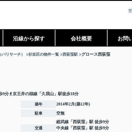
営
沿線から探す
会社概要
お問
ィスカバリサーチ）
杉並区の物件一覧
西荻窪駅
グロース西荻窪
歩9分
京王井の頭線「久我山」駅徒歩18分
築年
2014年2月(築12年)
駐車
空無
総武線
「
西荻窪
」駅 徒歩9分
交通
中央線
「
西荻窪
」駅 徒歩9分