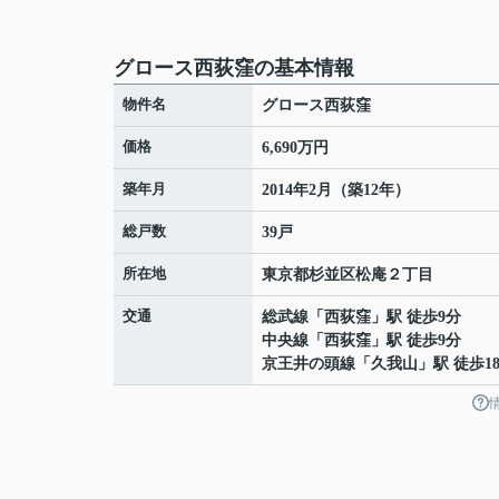
グロース西荻窪の基本情報
物件名
グロース西荻窪
価格
6,690万円
築年月
2014年2月（築12年）
総戸数
39戸
所在地
東京都
杉並区
松庵
２丁目
交通
総武線
「
西荻窪
」駅 徒歩9分
中央線
「
西荻窪
」駅 徒歩9分
京王井の頭線
「
久我山
」駅 徒歩1