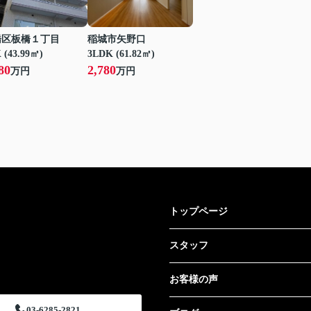
橋区板橋１丁目
稲城市矢野口
 (43.99㎡)
3LDK (61.82㎡)
80
2,780
万円
万円
トップページ
スタッフ
お客様の声
03-6285-2821