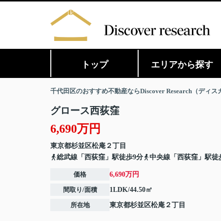
トップ
エリアから探す
千代田区のおすすめ不動産ならDiscover Research（デ
グロース西荻窪
6,690万円
東京都
杉並区
松庵
２丁目
総武線「西荻窪」駅徒歩9分
中央線「西荻窪」駅徒
価格
6,690万円
間取り/面積
1LDK/44.50㎡
所在地
東京都
杉並区
松庵
２丁目