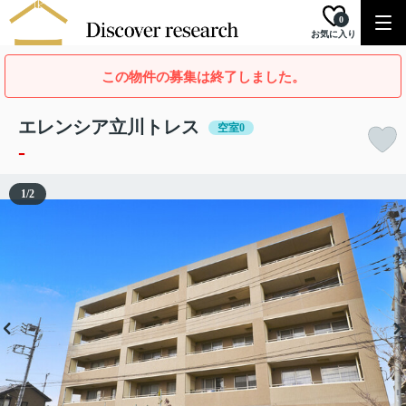
0
お気に入り
この物件の募集は終了しました。
エレンシア立川トレス
空室0
-
1
/
2