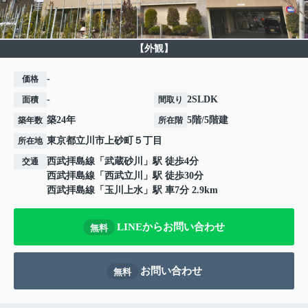
【外観】
-
価格
-
2SLDK
面積
間取り
築24年
5階/5階建
築年数
所在階
東京都
立川市
上砂町
５丁目
所在地
西武拝島線
「
武蔵砂川
」駅 徒歩4分
交通
西武拝島線
「
西武立川
」駅 徒歩30分
西武拝島線
「
玉川上水
」駅 車7分 2.9km
LINEからお問い合わせ
無料
お問い合わせ
無料