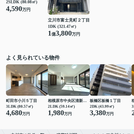
2SLDK (80.08㎡)
4,590
万円
立川市富士見町２丁目
1DK (321.47㎡)
1
3,800
億
万円
よく見られている物件
町田市小川５丁目
相模原市中央区清新２丁目
板橋区板橋１丁目
3LDK (80.57㎡)
2LDK (59.14㎡)
2DK (43.99㎡)
3
4,680
1,980
3,380
万円
万円
万円