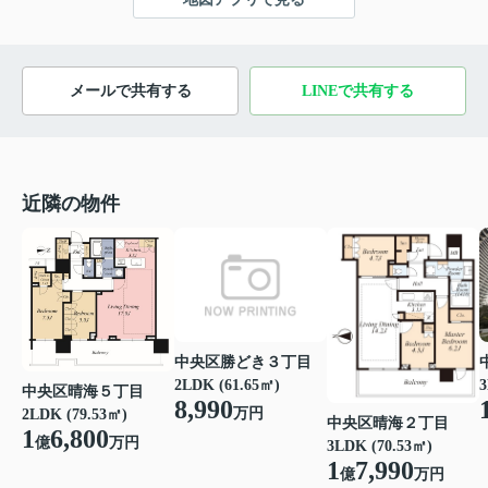
メールで共有する
LINEで共有する
近隣の物件
中央区勝どき３丁目
2LDK (61.65㎡)
3
中央区晴海５丁目
8,990
万円
2LDK (79.53㎡)
中央区晴海２丁目
1
6,800
億
万円
3LDK (70.53㎡)
1
7,990
億
万円