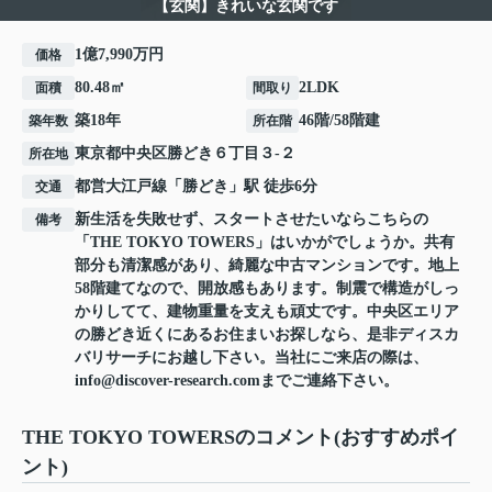
【玄関】きれいな玄関です
1億7,990万円
価格
80.48㎡
2LDK
面積
間取り
築18年
46階/58階建
築年数
所在階
東京都
中央区
勝どき
６丁目３-２
所在地
都営大江戸線
「
勝どき
」駅 徒歩6分
交通
新生活を失敗せず、スタートさせたいならこちらの
備考
「THE TOKYO TOWERS」はいかがでしょうか。共有
部分も清潔感があり、綺麗な中古マンションです。地上
58階建てなので、開放感もあります。制震で構造がしっ
かりしてて、建物重量を支えも頑丈です。中央区エリア
の勝どき近くにあるお住まいお探しなら、是非ディスカ
バリサーチにお越し下さい。当社にご来店の際は、
info@discover-research.comまでご連絡下さい。
THE TOKYO TOWERSのコメント(おすすめポイ
ント)