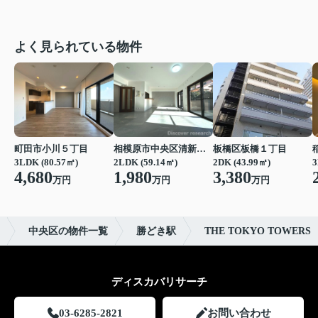
よく見られている物件
町田市小川５丁目
相模原市中央区清新２丁目
板橋区板橋１丁目
3LDK (80.57㎡)
2LDK (59.14㎡)
2DK (43.99㎡)
3
4,680
1,980
3,380
万円
万円
万円
中央区の物件一覧
勝どき駅
THE TOKYO TOWERS
ディスカバリサーチ
03-6285-2821
お問い合わせ