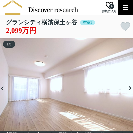
0
お気に入り
グランシティ横濱保土ヶ谷
空室1
2,099万円
1
/
8