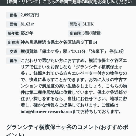
【居間・リビング】こちらの居間で趣味の時間をお楽しみください
2,099万円
価格
81.63㎡
3LDK
面積
間取り
築27年
3階/7階建
築年数
所在階
神奈川県
横浜市保土ケ谷区
法泉
３丁目14
所在地
横須賀線
「
保土ケ谷
」駅 バス11分 「法泉下」 停歩3分
交通
こだわりで選びたい方におすすめ。横浜市保土ケ谷区エ
備考
リアで住まいをお探しなら「グランシティ横濱保土ヶ
谷」。妊娠されている方もエレベーター付きの物件なの
で、快適に暮らすことができます。お気に入りの中古マ
ンションで満足度の高い生活をしましょう。こちらの物
件は第二種住居地域に位置しています。保土ケ谷近郊で
住まい探しをするなら、当社にお任せ下さい。地域に密
着し、確かな情報をご提供しております。ご連絡は
info@discover-research.comまでお待ちしております。
グランシティ横濱保土ヶ谷のコメント(おすすめポ
イント)