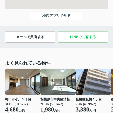
地図アプリで見る
メールで共有する
LINEで共有する
よく見られている物件
町田市小川５丁目
相模原市中央区清新２丁目
板橋区板橋１丁目
3LDK (80.57㎡)
2LDK (59.14㎡)
2DK (43.99㎡)
3
4,680
1,980
3,380
万円
万円
万円