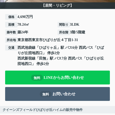
【居間・リビング】
4,690万円
価格
78.24㎡
3LDK
面積
間取り
築24年
3階/5階建
築年数
所在階
東京都
西東京市
ひばりが丘
４丁目1-31
所在地
西武池袋線
「
ひばりヶ丘
」駅 バス6分 西武バス「ひば
交通
りが丘団地西口」 停歩2分
西武新宿線
「
田無
」駅 バス7分 西武バス「ひばりが丘
団地西口」 停歩2分
LINEからお問い合わせ
無料
お問い合わせ
無料
クイーンズフィールドひばりが丘ハイムの販売中物件