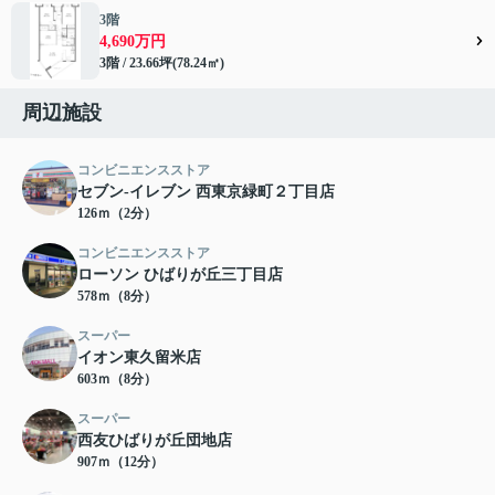
3階
4,690万円
3階 / 23.66坪(78.24㎡)
周辺施設
コンビニエンスストア
セブン-イレブン 西東京緑町２丁目店
126ｍ（2分）
コンビニエンスストア
ローソン ひばりが丘三丁目店
578ｍ（8分）
スーパー
イオン東久留米店
603ｍ（8分）
スーパー
西友ひばりが丘団地店
907ｍ（12分）