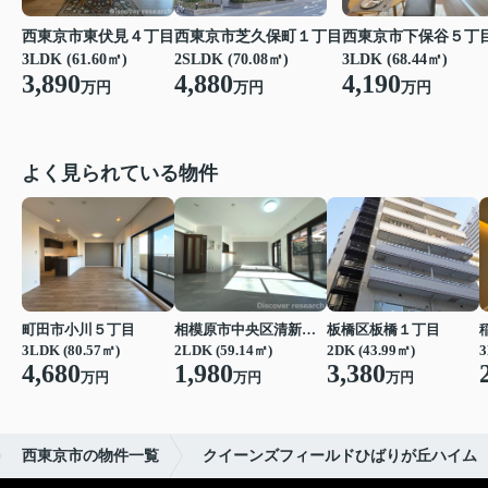
西東京市芝久保町１丁目
西東京市東伏見４丁目
西東京市下保谷５丁
2SLDK (70.08㎡)
3LDK (61.60㎡)
3LDK (68.44㎡)
4,880
3,890
4,190
万円
万円
万円
よく見られている物件
町田市小川５丁目
相模原市中央区清新２丁目
板橋区板橋１丁目
3LDK (80.57㎡)
2LDK (59.14㎡)
2DK (43.99㎡)
3
4,680
1,980
3,380
万円
万円
万円
西東京市の物件一覧
クイーンズフィールドひばりが丘ハイム