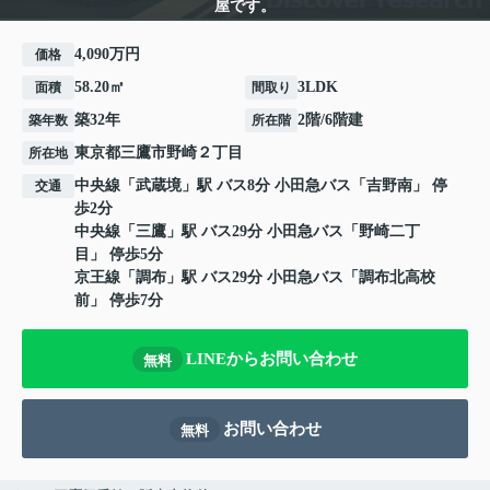
屋です。
4,090万円
価格
58.20㎡
3LDK
面積
間取り
築32年
2階/6階建
築年数
所在階
東京都
三鷹市
野崎
２丁目
所在地
中央線
「
武蔵境
」駅 バス8分 小田急バス「吉野南」 停
交通
歩2分
中央線
「
三鷹
」駅 バス29分 小田急バス「野崎二丁
目」 停歩5分
京王線
「
調布
」駅 バス29分 小田急バス「調布北高校
前」 停歩7分
LINEからお問い合わせ
無料
お問い合わせ
無料