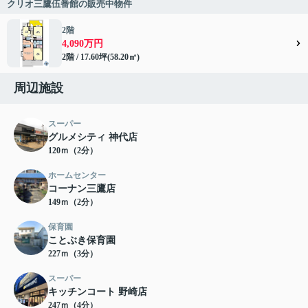
クリオ三鷹伍番館の販売中物件
2階
4,090万円
2階 / 17.60坪(58.20㎡)
周辺施設
スーパー
グルメシティ 神代店
120ｍ（2分）
ホームセンター
コーナン三鷹店
149ｍ（2分）
保育園
ことぶき保育園
227ｍ（3分）
スーパー
キッチンコート 野崎店
247ｍ（4分）