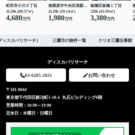
町田市小川５丁目
相模原市中央区清新２丁目
板橋区板橋１丁目
3LDK (80.57㎡)
2LDK (59.14㎡)
2DK (43.99㎡)
3
4,680
1,980
3,380
万円
万円
万円
ch（ディスカバリサーチ）
三鷹市の物件一覧
クリオ三鷹伍番館
ディスカバリサーチ
03-6285-2821
お問い合わせ
〒101-0044
東京都千代田区鍛冶町1-10-4 丸石ビルディング6階
営業時間：
10:00～19:00
定休日：
水曜日・日曜日