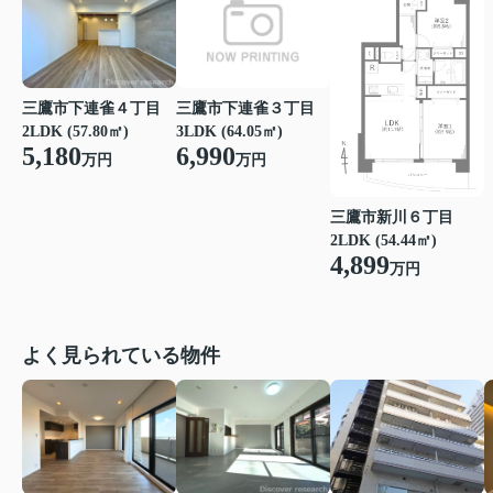
三鷹市下連雀４丁目
三鷹市下連雀３丁目
2LDK (57.80㎡)
3LDK (64.05㎡)
5,180
6,990
万円
万円
三鷹市新川６丁目
2LDK (54.44㎡)
4,899
万円
よく見られている物件