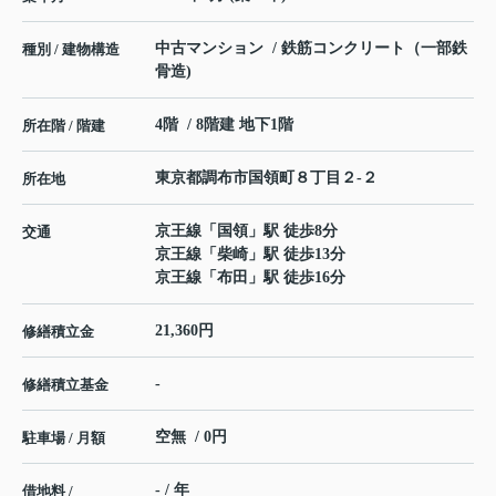
中古マンション / 鉄筋コンクリート（一部鉄
種別 / 建物構造
骨造)
4階 / 8階建 地下1階
所在階 / 階建
東京都
調布市
国領町
８丁目２-２
所在地
京王線
「
国領
」駅 徒歩8分
交通
京王線
「
柴崎
」駅 徒歩13分
京王線
「
布田
」駅 徒歩16分
21,360円
修繕積立金
-
修繕積立基金
空無 / 0円
駐車場 / 月額
- / 年
借地料 /