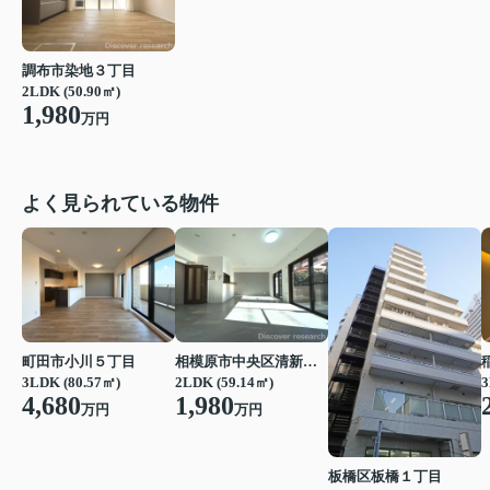
調布市染地３丁目
2LDK (50.90㎡)
1,980
万円
よく見られている物件
町田市小川５丁目
相模原市中央区清新２丁目
3LDK (80.57㎡)
2LDK (59.14㎡)
3
4,680
1,980
万円
万円
板橋区板橋１丁目