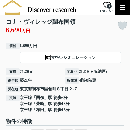
0
お気に入り
コナ・ヴィレッジ調布国領
6,690
万円
6,690万円
価格
支払いシミュレーション
71.20㎡
2LDK＋S(納戸)
面積
間取り
築21年
4階/8階建
築年数
所在階
東京都
調布市
国領町
８丁目２-２
所在地
京王線
「
国領
」駅 徒歩8分
交通
京王線
「
柴崎
」駅 徒歩13分
京王線
「
布田
」駅 徒歩16分
物件の特徴