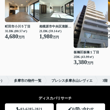
町田市小川５丁目
相模原市中央区清新２丁目
3LDK (80.57㎡)
2LDK (59.14㎡)
3
4,680
1,980
万円
万円
板橋区板橋１丁目
2DK (43.99㎡)
3,380
万円
チ）
多摩市の物件一覧
プレシス多摩永山レヴィエ
3階
ディスカバリサーチ
03-6285-2821
お問い合わせ