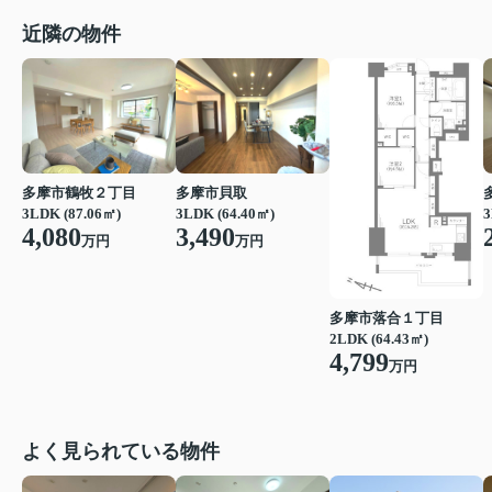
近隣の物件
多摩市鶴牧２丁目
多摩市貝取
3LDK (87.06㎡)
3LDK (64.40㎡)
3
4,080
3,490
万円
万円
多摩市落合１丁目
2LDK (64.43㎡)
4,799
万円
よく見られている物件