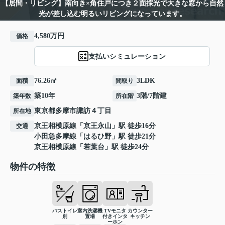
【居間・リビング】南向き×角住戸につき２面採光で大きな窓から自然
光が差し込む明るいリビングになっています。
4,580万円
価格
支払いシミュレーション
76.26㎡
3LDK
面積
間取り
築10年
3階/7階建
築年数
所在階
東京都
多摩市
諏訪
４丁目
所在地
京王相模原線
「
京王永山
」駅 徒歩16分
交通
小田急多摩線
「
はるひ野
」駅 徒歩21分
京王相模原線
「
若葉台
」駅 徒歩24分
物件の特徴
バストイレ
室内洗濯機
TVモニタ
カウンター
別
置場
付きインタ
キッチン
ーホン