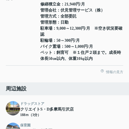
修繕積立金：21,940円/月
管理会社：伏見管理サービス（株）
管理方式：全部委託
管理形態：日勤
駐車場：9,000～12,300円/月 ※空き状況要確
認
駐輪場：50～300円/月
バイク置場：500～1,000円/月
ペット：飼育可 ※１住戸２頭まで。成長時
体長50㎝以内、体重10㎏以内
情報の見方
周辺施設
ドラッグストア
クリエイトS・D多摩馬引沢店
188ｍ（3分）
保育園