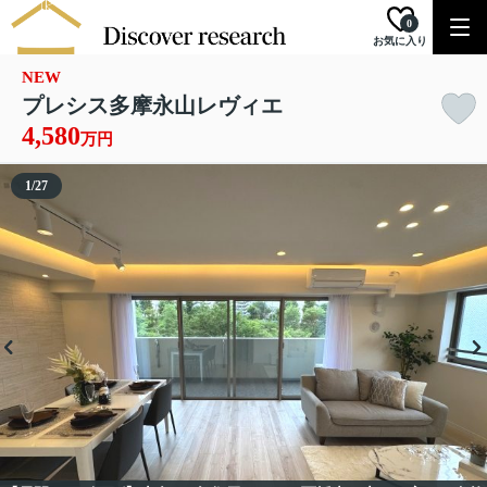
0
お気に入り
NEW
プレシス多摩永山レヴィエ
4,580
万円
1
/
27