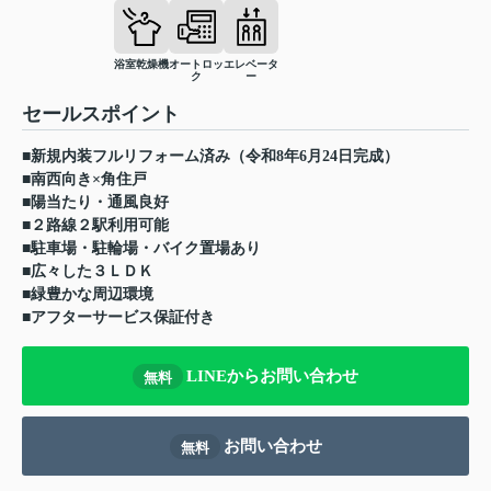
浴室乾燥機
オートロッ
エレベータ
ク
ー
セールスポイント
■新規内装フルリフォーム済み（令和8年6月24日完成）
■南西向き×角住戸
■陽当たり・通風良好
■２路線２駅利用可能
■駐車場・駐輪場・バイク置場あり
■広々した３ＬＤＫ
■緑豊かな周辺環境
■アフターサービス保証付き
LINEからお問い合わせ
無料
お問い合わせ
無料