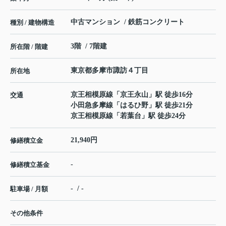
中古マンション / 鉄筋コンクリート
種別 / 建物構造
3階 / 7階建
所在階 / 階建
東京都
多摩市
諏訪
４丁目
所在地
京王相模原線
「
京王永山
」駅 徒歩16分
交通
小田急多摩線
「
はるひ野
」駅 徒歩21分
京王相模原線
「
若葉台
」駅 徒歩24分
21,940円
修繕積立金
-
修繕積立基金
- / -
駐車場 / 月額
その他条件