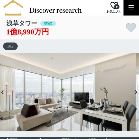
0
お気に入り
浅草タワー
空室1
1億8,990万円
1
/
17