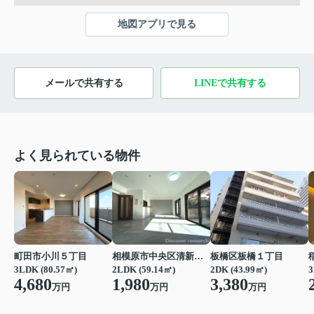
地図アプリで見る
メールで共有する
LINEで共有する
よく見られている物件
町田市小川５丁目
相模原市中央区清新２丁目
板橋区板橋１丁目
3LDK (80.57㎡)
2LDK (59.14㎡)
2DK (43.99㎡)
3
4,680
1,980
3,380
万円
万円
万円