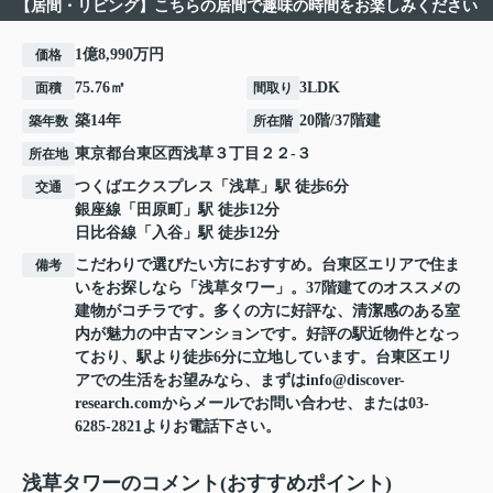
【居間・リビング】こちらの居間で趣味の時間をお楽しみください
1億8,990万円
価格
75.76㎡
3LDK
面積
間取り
築14年
20階/37階建
築年数
所在階
東京都
台東区
西浅草
３丁目２２-３
所在地
つくばエクスプレス
「
浅草
」駅 徒歩6分
交通
銀座線
「
田原町
」駅 徒歩12分
日比谷線
「
入谷
」駅 徒歩12分
こだわりで選びたい方におすすめ。台東区エリアで住ま
備考
いをお探しなら「浅草タワー」。37階建てのオススメの
建物がコチラです。多くの方に好評な、清潔感のある室
内が魅力の中古マンションです。好評の駅近物件となっ
ており、駅より徒歩6分に立地しています。台東区エリ
アでの生活をお望みなら、まずはinfo@discover-
research.comからメールでお問い合わせ、または03-
6285-2821よりお電話下さい。
浅草タワーのコメント(おすすめポイント)