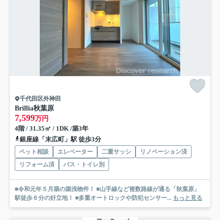
千代田区外神田
Brillia秋葉原
7,599
万円
4階 / 31.35㎡ / 1DK /築3年
銀座線「末広町」駅 徒歩3分
ペット相談
エレベーター
二重サッシ
リノベーション済
リフォーム済
バス・トイレ別
■令和元年５月築の築浅物件！ ■山手線など複数路線が通る「秋葉原」
駅徒歩６分の好立地！ ■多重オートロックや防犯センサー...
もっと見る