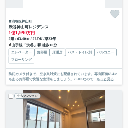
渋谷区神山町
渋谷神山町レジデンス
1
1,990
億
万円
2階 / 63.40㎡ / 2LDK /築23年
山手線「渋谷」駅 徒歩16分
エレベーター
角部屋
床暖房
バス・トイレ別
バルコニー
フローリング
防犯カメラ付きで、空き巣対策にも配慮されています。専有面積63.4㎡
もあるお部屋で快適な生活をしましょう。2LDKなので...
もっと見る
中古マンション