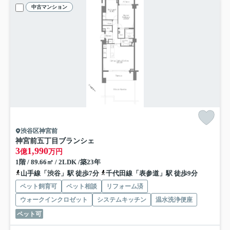
中古マンション
渋谷区神宮前
神宮前五丁目ブランシェ
3
1,990
億
万円
1階 / 89.66㎡ / 2LDK /築23年
山手線「渋谷」駅 徒歩7分
千代田線「表参道」駅 徒歩9分
ペット飼育可
ペット相談
リフォーム済
ウォークインクロゼット
システムキッチン
温水洗浄便座
ペット可