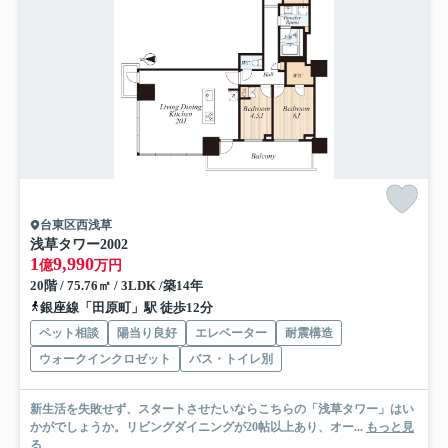
台東区西浅草
浅草タワー
2002
1
9,990
億
万円
20階 / 75.76㎡ / 3LDK /築14年
銀座線「田原町」駅 徒歩12分
ペット相談
陽当り良好
エレベーター
耐震構造
ウォークインクロゼット
バス・トイレ別
新生活を失敗せず、スタートさせたいならこちらの「浅草タワー」はい
かがでしょうか。リビングダイニングが20帖以上あり、オー...
もっと見
る