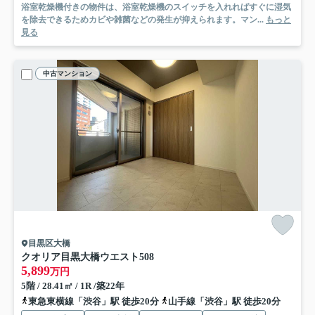
浴室乾燥機付きの物件は、浴室乾燥機のスイッチを入れればすぐに湿気
を除去できるためカビや雑菌などの発生が抑えられます。マン...
もっと
見る
中古マンション
目黒区大橋
クオリア目黒大橋ウエスト
508
5,899
万円
5階 / 28.41㎡ / 1R /築22年
東急東横線「渋谷」駅 徒歩20分
山手線「渋谷」駅 徒歩20分