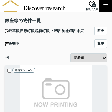
0
お気に入り
銀座線の物件一覧
変更
浅草駅,田原町駅,稲荷町駅,上野駅,御徒町駅,末広町駅,神田駅,三越前駅,日本橋駅,京橋駅,銀座駅,新橋駅,虎ノ門駅,国会議事堂前駅,永田町駅,青山一丁目駅,外苑前駅,表参道駅,渋谷駅
変更
販売中
9
件
中古マンション