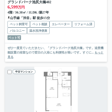
グランドパーク池尻大橋
402
6,599
万円
4階 / 36.38㎡ / 1LDK /築27年
山手線「渋谷」駅 徒歩15分
ペット飼育可
ペット相談
エレベーター
リフォーム済
バルコニー
温水洗浄便座
ペット可
ぜひ一度見ていただきたい、「グランドパーク池尻大橋」です。追焚機
能設置の浴室なので翌日の入浴にも利便性が高いです。すぐに...
もっと
見る
中古マンション