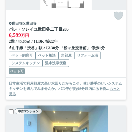
世田谷区世田谷
パレ・ソレイユ世田谷二丁目
205
6,599
万円
2階 / 45.65㎡ / 1LDK /築22年
山手線「渋谷」駅 バス30分 「松ヶ丘交番前」 停歩1分
ペット飼育可
ペット相談
角部屋
リフォーム済
システムキッチン
温水洗浄便座
ペット可
日常生活で利用頻度の高い水回りだからこそ、使い勝手のいいシステム
キッチンを選んでみませんか。バス停が徒歩3分以内にある物...
もっと
見る
中古マンション