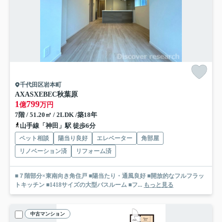
千代田区岩本町
AXASXEBEC秋葉原
1
799
億
万円
7階 / 51.20㎡ / 2LDK /築18年
山手線「神田」駅 徒歩6分
ペット相談
陽当り良好
エレベーター
角部屋
リノベーション済
リフォーム済
■７階部分×東南向き角住戸 ■陽当たり・通風良好 ■開放的なフルフラッ
トキッチン ■1418サイズの大型バスルーム ■フ...
もっと見る
中古マンション