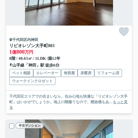
千代田区内神田
リビオレゾン大手町
803
1
800
億
万円
8階 / 40.63㎡ / 1LDK /築12年
山手線「神田」駅 徒歩6分
ペット相談
エレベーター
角部屋
床暖房
リフォーム済
ウォークインクロゼット
千代田区エリアでの住まいなら、住み心地も快適な「リビオレゾン大手
町」はいかがでしょうか。地上13階建てなので、開放感もあ...
もっと見
る
中古マンション