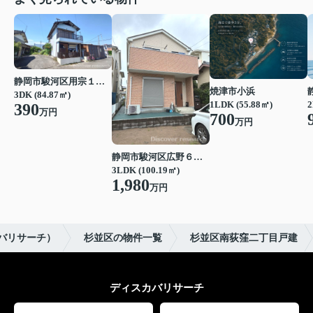
静岡市駿河区用宗１丁目
焼津市小浜
3DK (84.87㎡)
1LDK (55.88㎡)
2
390
万円
700
万円
静岡市駿河区広野６丁目
3LDK (100.19㎡)
1,980
万円
スカバリサーチ）
杉並区の物件一覧
杉並区南荻窪二丁目戸建
ディスカバリサーチ