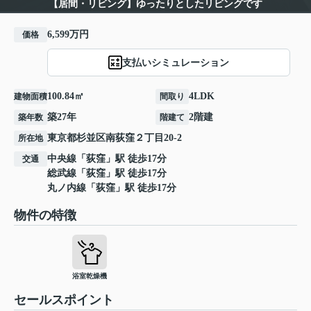
【居間・リビング】ゆったりとしたリビングです
6,599万円
価格
支払いシミュレーション
100.84㎡
4LDK
建物面積
間取り
築27年
2階建
築年数
階建て
東京都
杉並区
南荻窪
２丁目20-2
所在地
中央線
「
荻窪
」駅 徒歩17分
交通
総武線
「
荻窪
」駅 徒歩17分
丸ノ内線
「
荻窪
」駅 徒歩17分
物件の特徴
浴室乾燥機
セールスポイント