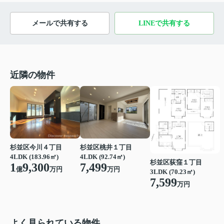
メールで共有する
LINEで共有する
近隣の物件
杉並区今川４丁目
杉並区桃井１丁目
4LDK (183.96㎡)
4LDK (92.74㎡)
杉並区荻窪１丁目
1
9,300
7,499
億
万円
万円
3LDK (70.23㎡)
7,599
万円
よく見られている物件