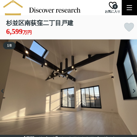
0
お気に入り
杉並区南荻窪二丁目戸建
6,599
万円
1
/
8