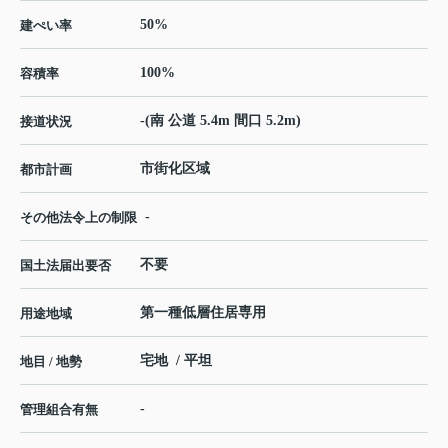
50%
建ぺい率
100%
容積率
-(南 公道 5.4m 間口 5.2m)
接道状況
市街化区域
都市計画
-
その他法令上の制限
不要
国土法届出要否
第一種低層住居専用
用途地域
宅地 / 平坦
地目 / 地勢
-
管理組合有無