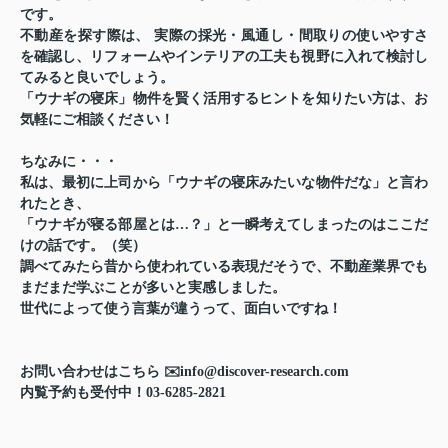
です。
不動産を探す際は、
実際の採光・風通し・間取りの使いやすさ
を確認
し、
リフォームやインテリアの工夫
も視野に入れて検討し
てみると良いでしょう。
「ウナギの寝床」物件を
賢く活用するヒント
を知りたい方は、お
気軽にご相談ください！
ちなみに・・・
私は、最初に上司から「ウナギの寝床みたいな物件だな」と言わ
れたとき、
「ウナギが寝る部屋とは…？」と一瞬考えてしまったのはここだ
けの話です。（笑）
調べてみたら昔から使われている表現だそうで、不動産業界でも
まだまだ学ぶことが多いと実感しました。
世代によって使う言葉が違うって、面白いですね！
お問い合わせはこちら ✉️info@discover-research.com
内覧予約も受付中！03-6285-2821