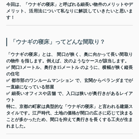
今回は、「ウナギの寝床」と呼ばれる細長い物件のメリットやデ
メリット、活用法について私なりに解説していきたいと思いま
す！
「ウナギの寝床」ってどんな間取り？
「ウナギの寝床」とは、
間口が狭く、奥に向かって長い間取り
の物件
を指します。例えば、次のようなケースが該当します。
✅
間口3メートル、奥行き15メートル
のように、横幅が狭く縦長
の住宅
✅
都市部のワンルームマンション
で、玄関からベランダまでが
一直線になっている部屋
✅
細長いオフィスや店舗
で、入口は狭いが奥行きがあるレイア
ウト
特に、京都の町家は典型的な「ウナギの寝床」と言われる建築ス
タイルです。江戸時代、土地の価格が間口の広さに応じて決まる
ことが多かったため、間口を抑えて奥行きを長くする工夫が生ま
れました。