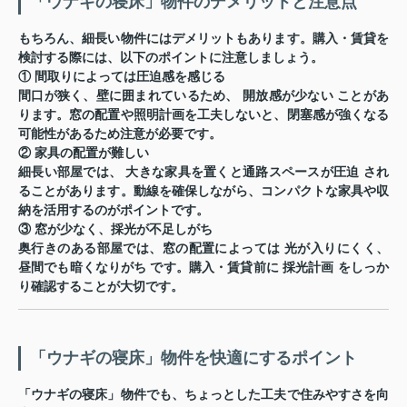
「ウナギの寝床」物件のデメリットと注意点
もちろん、細長い物件にはデメリットもあります。購入・賃貸を
検討する際には、以下のポイントに注意しましょう。
①
間取りによっては圧迫感を感じる
間口が狭く、壁に囲まれているため、
開放感が少ない
ことがあ
ります。窓の配置や照明計画を工夫しないと、閉塞感が強くなる
可能性があるため注意が必要です。
②
家具の配置が難しい
細長い部屋では、
大きな家具を置くと通路スペースが圧迫
され
ることがあります。動線を確保しながら、コンパクトな家具や収
納を活用するのがポイントです。
③
窓が少なく、採光が不足しがち
奥行きのある部屋では、窓の配置によっては
光が入りにくく、
昼間でも暗くなりがち
です。購入・賃貸前に
採光計画
をしっか
り確認することが大切です。
「ウナギの寝床」物件を快適にするポイント
「ウナギの寝床」物件でも、ちょっとした工夫で住みやすさを向