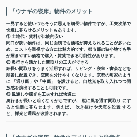
「ウナギの寝床」物件のメリット
一見すると使いづらそうに思える細長い物件ですが、工夫次第で
快適に暮らせるメリットもあります。
①
土地代・賃料が比較的安い
間口が狭い物件は、同じ面積でも価格が抑えられることが多いた
め、コストを重視する方には魅力的です。都市部の狭小地でも手
が届きやすい価格で購入・賃貸できる可能性があります。
②
奥行きを活かした間取りの工夫ができる
細長い間取りをうまく活用すれば、リビング・寝室・書斎などを
順番に配置でき、空間を分けやすくなります。京都の町家のよう
に
「通り庭」や「中庭」
を設けると、自然光を取り入れつつ開
放感を演出することも可能です。
③
風通しや採光を工夫すれば快適に
奥行きが長いと暗くなりがちですが、
縦に風を通す間取り
にす
ると快適に暮らせます。例えば、
吹き抜けや天窓を設置
する
と、採光と通風が改善されます。