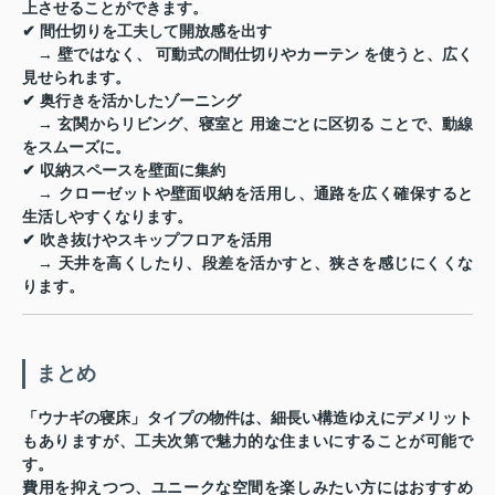
上させることができます。
✔
間仕切りを工夫して開放感を出す
→ 壁ではなく、
可動式の間仕切りやカーテン
を使うと、広く
見せられます。
✔
奥行きを活かしたゾーニング
→ 玄関からリビング、寝室と
用途ごとに区切る
ことで、動線
をスムーズに。
✔
収納スペースを壁面に集約
→ クローゼットや壁面収納を活用し、通路を広く確保すると
生活しやすくなります。
✔
吹き抜けやスキップフロアを活用
→ 天井を高くしたり、段差を活かすと、狭さを感じにくくな
ります。
まとめ
「ウナギの寝床」タイプの物件は、細長い構造ゆえにデメリット
もありますが、工夫次第で魅力的な住まいにすることが可能で
す。
費用を抑えつつ、ユニークな空間を楽しみたい方にはおすすめ