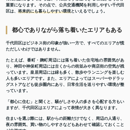
重要になります。その点で、公共交通機関を利用しやすい千代田
区は、
将来的にも暮らしやすい環境
といえるでしょう。
都心でありながら落ち着いたエリアもある
千代田区はビジネス街の印象が強い一方で、すべてのエリアが慌
ただしいわけではありません。
たとえば、
番町・麹町周辺
には落ち着いた住宅地の雰囲気があ
り、
神田や神保町周辺
には古くからの街並みや商店街の空気が残
っています。
皇居周辺
には緑も多く、散歩やランニングを楽しむ
人も多いエリアです。また、エリアによってはスーパーやドラッ
グストアなども徒歩圏内にあり、日常生活を送りやすい環境が整
っています。
「都心に住む」と聞くと、騒がしさや人の多さを心配する方もい
ますが、千代田区はエリアによって表情が大きく異なります。
住まいを選ぶ際には、駅からの距離だけでなく、周辺の人通り、
夜の雰囲気、買い物のしやすさなどもあわせて確認しておくこと