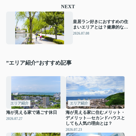
NEXT
皇居ラン好きにおすすめの住
まいエリアとは？健康的な暮
らしを楽しめる千代田区周辺
2026.07.08
”エリア紹介”おすすめ記事
エリア紹介
エリア紹介
海が見える家で過ごす休日
海が見える家に住むメリット・
デメリット―セカンドハウスと
2026.07.27
しても人気の理由とは？
2026.07.23