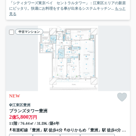
「シティタワーズ東京ベイ セントラルタワー」：江東区エリアの新居
にピッタリ。快適にお料理をする事が出来るシステムキッチン...
もっと
見る
中古マンション
NEW
江東区豊洲
ブランズタワー豊洲
2
5,800
億
万円
11階 / 76.44㎡ / 3LDK /築4年
有楽町線「豊洲」駅 徒歩4分
ゆりかもめ「豊洲」駅 徒歩4分
ゆりか