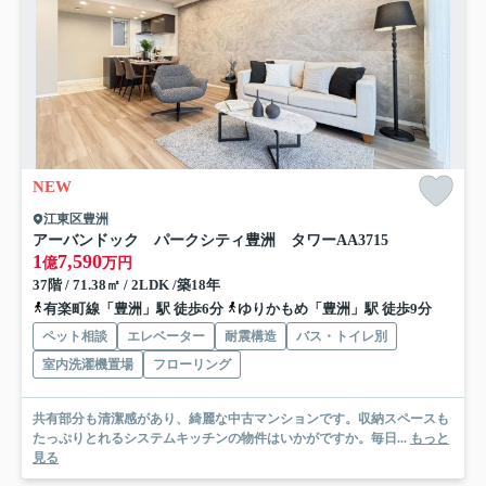
NEW
江東区豊洲
アーバンドック パークシティ豊洲 タワーA
A3715
1
7,590
億
万円
37階 / 71.38㎡ / 2LDK /築18年
有楽町線「豊洲」駅 徒歩6分
ゆりかもめ「豊洲」駅 徒歩9分
ペット相談
エレベーター
耐震構造
バス・トイレ別
室内洗濯機置場
フローリング
共有部分も清潔感があり、綺麗な中古マンションです。収納スペースも
たっぷりとれるシステムキッチンの物件はいかがですか。毎日...
もっと
見る