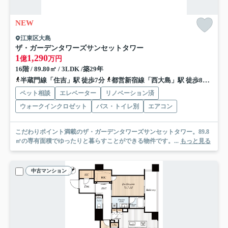
NEW
江東区大島
ザ・ガーデンタワーズサンセットタワー
1
1,290
億
万円
16階 / 89.80㎡ / 3LDK /築29年
半蔵門線「住吉」駅 徒歩7分
都営新宿線「西大島」駅 徒歩8分
総武
ペット相談
エレベーター
リノベーション済
ウォークインクロゼット
バス・トイレ別
エアコン
こだわりポイント満載のザ・ガーデンタワーズサンセットタワー。89.8
㎡の専有面積でゆったりと暮らすことができる物件です。...
もっと見る
中古マンション