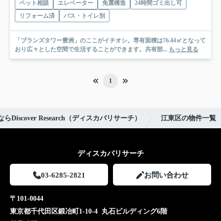
ペット相談
エレベーター
免震構造
24時間ゴミ出し可
リフォーム済
バス・トイレ別
「ブランズタワー豊洲」のここがイチオシ。専有面積は76.44㎡となって
おり広々とした空間で生活することができます。共有部...
もっと見る
1
iscover Research（ディスカバリサーチ）
江東区の物件一覧
ディスカバリサーチ
03-6285-2821
お問い合わせ
〒101-0044
東京都千代田区鍛冶町1-10-4 丸石ビルディング6階