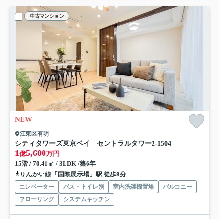
中古マンション
NEW
江東区有明
シティタワーズ東京ベイ セントラルタワー
2-1504
1
5,600
億
万円
15階 / 70.41㎡ / 3LDK /築6年
りんかい線「国際展示場」駅 徒歩8分
エレベーター
バス・トイレ別
室内洗濯機置場
バルコニー
フローリング
システムキッチン