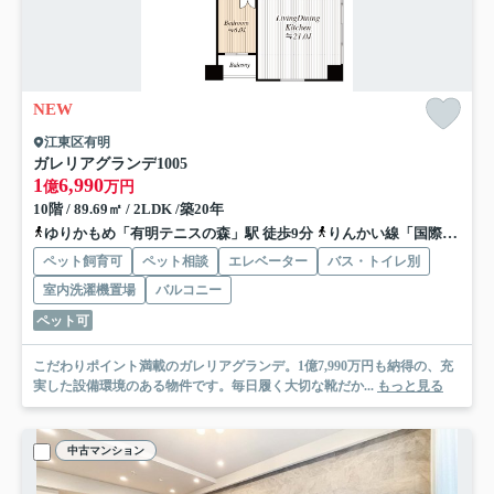
NEW
江東区有明
ガレリアグランデ
1005
1
6,990
億
万円
10階 / 89.69㎡ / 2LDK /築20年
ゆりかもめ「有明テニスの森」駅 徒歩9分
りんかい線「国際展示場」駅 徒歩13分
ペット飼育可
ペット相談
エレベーター
バス・トイレ別
室内洗濯機置場
バルコニー
ペット可
こだわりポイント満載のガレリアグランデ。1億7,990万円も納得の、充
実した設備環境のある物件です。毎日履く大切な靴だか...
もっと見る
中古マンション