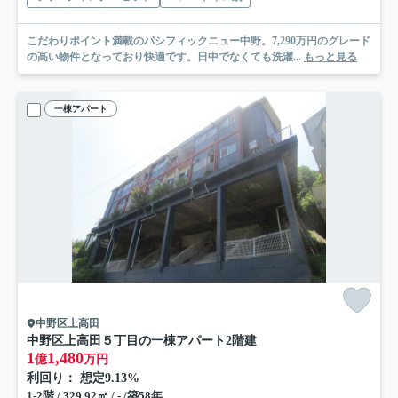
こだわりポイント満載のパシフィックニュー中野。7,290万円のグレード
の高い物件となっており快適です。日中でなくても洗濯...
もっと見る
一棟アパート
中野区上高田
中野区上高田５丁目の一棟アパート
2階建
1
1,480
億
万円
利回り： 想定9.13%
1-2階 / 329.92㎡ / - /築58年