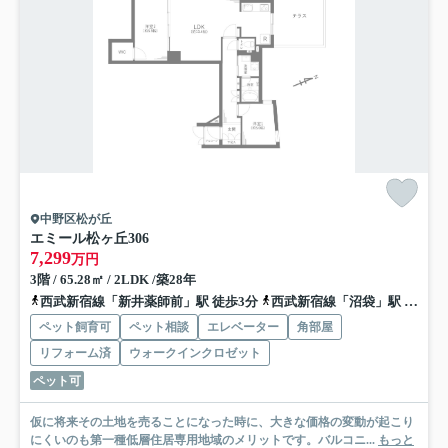
中野区松が丘
エミール松ヶ丘
306
7,299
万円
3階 / 65.28㎡ / 2LDK /築28年
西武新宿線「新井薬師前」駅 徒歩3分
西武新宿線「沼袋」駅 徒歩14分
ペット飼育可
ペット相談
エレベーター
角部屋
リフォーム済
ウォークインクロゼット
ペット可
仮に将来その土地を売ることになった時に、大きな価格の変動が起こり
にくいのも第一種低層住居専用地域のメリットです。バルコニ...
もっと