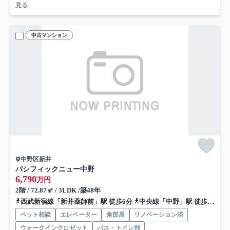
見る
中古マンション
中野区新井
パシフィックニュー中野
6,790
万円
2階 / 72.87㎡ / 3LDK /築48年
西武新宿線「新井薬師前」駅 徒歩6分
中央線「中野」駅 徒歩16分
ペット相談
エレベーター
角部屋
リノベーション済
ウォークインクロゼット
バス・トイレ別