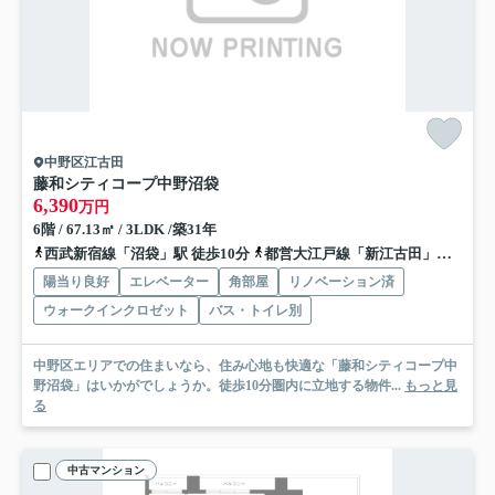
中野区江古田
藤和シティコープ中野沼袋
6,390
万円
6階 / 67.13㎡ / 3LDK /築31年
西武新宿線「沼袋」駅 徒歩10分
都営大江戸線「新江古田」駅 徒歩13分
陽当り良好
エレベーター
角部屋
リノベーション済
ウォークインクロゼット
バス・トイレ別
中野区エリアでの住まいなら、住み心地も快適な「藤和シティコープ中
野沼袋」はいかがでしょうか。徒歩10分圏内に立地する物件...
もっと見
る
中古マンション