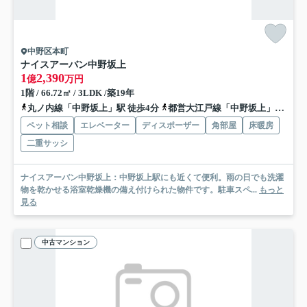
中野区本町
ナイスアーバン中野坂上
1
2,390
億
万円
1階 / 66.72㎡ / 3LDK /築19年
丸ノ内線「中野坂上」駅 徒歩4分
都営大江戸線「中野坂上」駅 徒歩4分
ペット相談
エレベーター
ディスポーザー
角部屋
床暖房
二重サッシ
ナイスアーバン中野坂上：中野坂上駅にも近くて便利。雨の日でも洗濯
物を乾かせる浴室乾燥機の備え付けられた物件です。駐車スペ...
もっと
見る
中古マンション