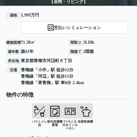
【居間・リビング】
1,999万円
価格
支払いシミュレーション
71.38㎡
3LDK
建物面積
間取り
築41年
2階建
築年数
階建て
東京都
青梅市
河辺町
６丁目
所在地
青梅線
「
小作
」駅 徒歩12分
交通
青梅線
「
河辺
」駅 徒歩15分
青梅線
「
東青梅
」駅 車8分 2.4km
物件の特徴
バストイレ
室内洗濯機
TVモニタ
浴室乾燥機
別
置場
付きインタ
ーホン