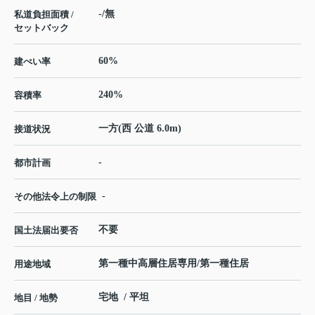
-/無
私道負担面積 /
セットバック
60%
建ぺい率
240%
容積率
一方(西 公道 6.0m)
接道状況
-
都市計画
-
その他法令上の制限
不要
国土法届出要否
第一種中高層住居専用/第一種住居
用途地域
宅地 / 平坦
地目 / 地勢