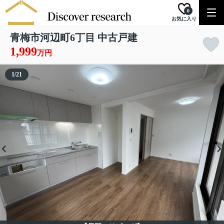
0
お気に入り
青梅市河辺町6丁目 中古戸建
1,999
万円
1
/
21