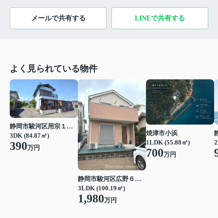
メールで共有する
LINEで共有する
よく見られている物件
静岡市駿河区用宗１丁目
焼津市小浜
3DK (84.87㎡)
1LDK (55.88㎡)
2
390
万円
700
万円
静岡市駿河区広野６丁目
3LDK (100.19㎡)
1,980
万円