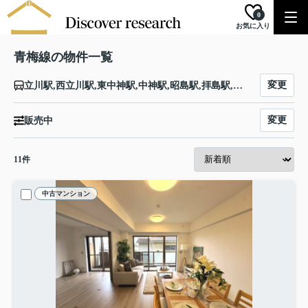
0
お気に入り
青梅線の物件一覧
変更
立川駅,西立川駅,東中神駅,中神駅,昭島駅,拝島駅,牛浜駅,福生駅,羽村駅,小作駅,河辺駅,東青梅駅,青梅駅,宮ノ平駅,日向和田駅,石神前駅,二俣尾駅,軍畑駅,沢井駅,御嶽駅,川井駅,古里駅,鳩ノ巣駅,白丸駅,奥多摩駅
変更
販売中
11
件
中古マンション