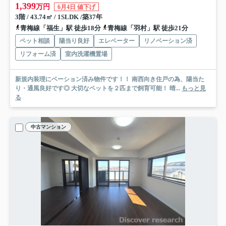
1,399
万円
6月4日 値下げ
3階 / 43.74㎡ / 1SLDK /築37年
青梅線「福生」駅 徒歩18分
青梅線「羽村」駅 徒歩21分
ペット相談
陽当り良好
エレベーター
リノベーション済
リフォーム済
室内洗濯機置場
新規内装理にベーション済み物件です！！ 南西向き住戸の為、陽当た
り・通風良好です◎ 大切なペットを２匹まで飼育可能！ 晴...
もっと見
る
中古マンション