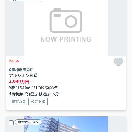
NEW
青梅市河辺町
アルシオン河辺
2,090
万円
9階 / 65.00㎡ / 3LDK /築23年
青梅線「河辺」駅 徒歩15分
都市ガス
公共下水
中古マンション