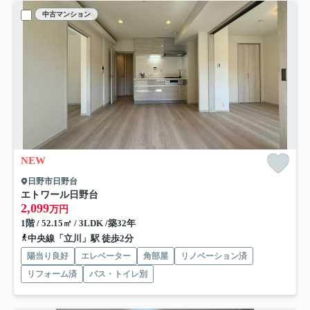
中古マンション
NEW
日野市日野台
エトワール日野台
2,099
万円
1階 / 52.15㎡ / 3LDK /築32年
中央線「立川」駅 徒歩2分
陽当り良好
エレベーター
角部屋
リノベーション済
リフォーム済
バス・トイレ別