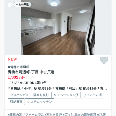
中古一戸建
NEW
青梅市河辺町
青梅市河辺町6丁目 中古戸建
1,999
万円
- / 71.38㎡ / 3LDK /築41年
青梅線「小作」駅 徒歩12分
青梅線「河辺」駅 徒歩15分
青梅線「東青梅」駅 車8分 2.4km
プロパンガス
陽当り良好
リノベーション済
リフォーム済
収納豊富
システムキッチン
■新規内装リフォーム済み ■南向き住戸 ■広々71.38㎡の建物面積 ■JR青