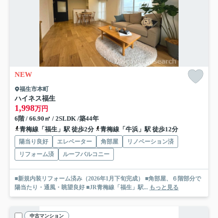
NEW
福生市本町
ハイネス福生
1,998
万円
6階 / 66.90㎡ / 2SLDK /築44年
青梅線「福生」駅 徒歩2分
青梅線「牛浜」駅 徒歩12分
陽当り良好
エレベーター
角部屋
リノベーション済
リフォーム済
ルーフバルコニー
■新規内装リフォーム済み（2026年1月下旬完成） ■角部屋、６階部分で
陽当たり・通風・眺望良好 ■JR青梅線「福生」駅...
もっと見る
中古マンション