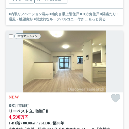
■内装リノベーション済み ■南向き最上階住戸 ■３方角住戸 ■陽当たり・
通風・眺望良好 ■開放的なルーフバルコニー付き ...
もっと見る
中古マンション
NEW
立川市錦町
リーベスト立川錦町Ⅱ
4,590
万円
1-B1階 / 80.08㎡ / 2SLDK /築30年