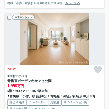
梅線「小作」駅徒歩12分 ■最寄りバス停徒...
もっと見る
中古マンション
NEW
羽村市小作台
青梅東ガーデンわかぐさ公園
1,999
万円
5階 / 69.12㎡ / 3LDK /築36年
青梅線「小作」駅 徒歩8分
青梅線「河辺」駅 徒歩18分
青梅線「羽村」駅 車10分 4.0km
陽当り良好
エレベーター
角部屋
リノベーション済
リフォーム済
ルーフバルコニー