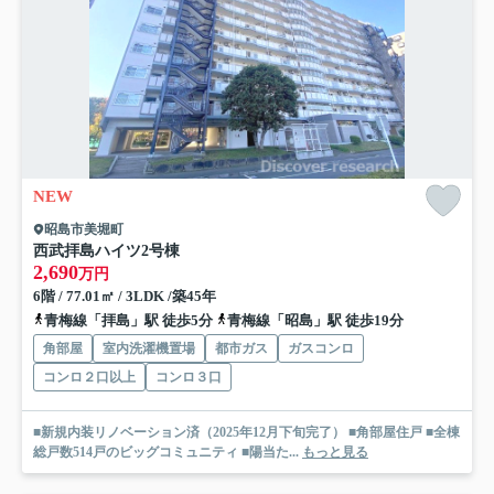
NEW
昭島市美堀町
西武拝島ハイツ2号棟
2,690
万円
6階 / 77.01㎡ / 3LDK /築45年
青梅線「拝島」駅 徒歩5分
青梅線「昭島」駅 徒歩19分
角部屋
室内洗濯機置場
都市ガス
ガスコンロ
コンロ２口以上
コンロ３口
■新規内装リノベーション済（2025年12月下旬完了） ■角部屋住戸 ■全棟
総戸数514戸のビッグコミュニティ ■陽当た...
もっと見る