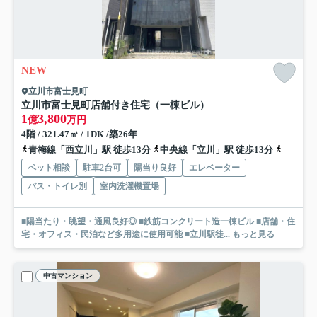
NEW
立川市富士見町
立川市富士見町店舗付き住宅（一棟ビル）
1
3,800
億
万円
4階 / 321.47㎡ / 1DK /築26年
青梅線「西立川」駅 徒歩13分
中央線「立川」駅 徒歩13分
多摩都市
ペット相談
駐車2台可
陽当り良好
エレベーター
バス・トイレ別
室内洗濯機置場
■陽当たり・眺望・通風良好◎ ■鉄筋コンクリート造一棟ビル ■店舗・住
宅・オフィス・民泊など多用途に使用可能 ■立川駅徒...
もっと見る
中古マンション