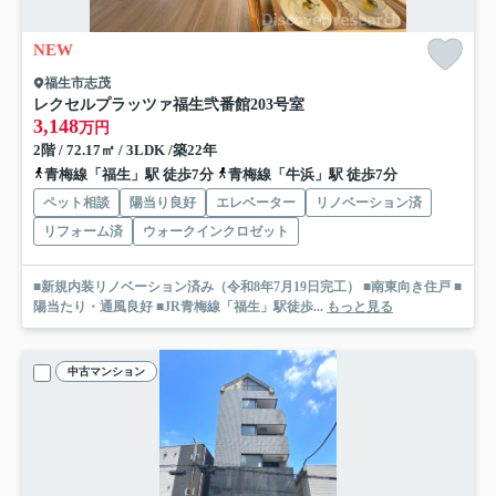
NEW
福生市志茂
レクセルプラッツァ福生弐番館
203号室
3,148
万円
2階 / 72.17㎡ / 3LDK /築22年
青梅線「福生」駅 徒歩7分
青梅線「牛浜」駅 徒歩7分
ペット相談
陽当り良好
エレベーター
リノベーション済
リフォーム済
ウォークインクロゼット
■新規内装リノベーション済み（令和8年7月19日完工） ■南東向き住戸 ■
陽当たり・通風良好 ■JR青梅線「福生」駅徒歩...
もっと見る
中古マンション