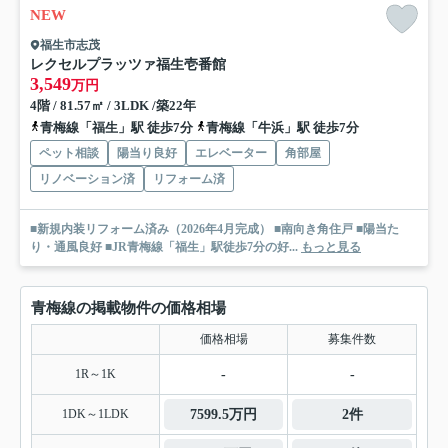
NEW
福生市志茂
レクセルプラッツァ福生壱番館
3,549
万円
4階 / 81.57㎡ / 3LDK /築22年
青梅線「福生」駅 徒歩7分
青梅線「牛浜」駅 徒歩7分
ペット相談
陽当り良好
エレベーター
角部屋
リノベーション済
リフォーム済
■新規内装リフォーム済み（2026年4月完成） ■南向き角住戸 ■陽当た
り・通風良好 ■JR青梅線「福生」駅徒歩7分の好...
もっと見る
青梅線の掲載物件の価格相場
価格相場
募集件数
1R～1K
-
-
1DK～1LDK
7599.5万円
2件