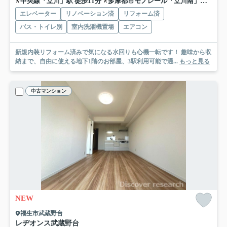
中央線「立川」駅 徒歩11分
多摩都市モノレール「立川南」駅 徒歩10分
エレベーター
リノベーション済
リフォーム済
バス・トイレ別
室内洗濯機置場
エアコン
新規内装リフォーム済みで気になる水回りも心機一転です！ 趣味から収
納まで、自由に使える地下1階のお部屋、3駅利用可能で通...
もっと見る
中古マンション
NEW
福生市武蔵野台
レヂオンス武蔵野台