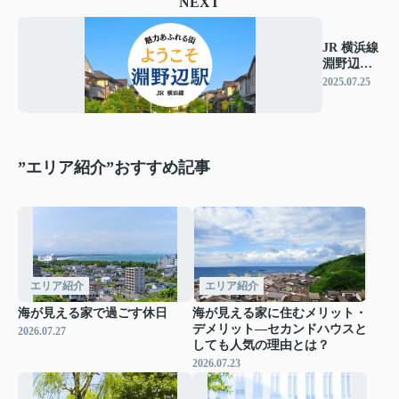
NEXT
JR 横浜線
淵野辺駅
エリア紹
2025.07.25
介
”エリア紹介”おすすめ記事
エリア紹介
エリア紹介
海が見える家で過ごす休日
海が見える家に住むメリット・
デメリット―セカンドハウスと
2026.07.27
しても人気の理由とは？
2026.07.23