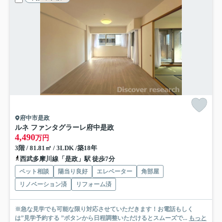
府中市是政
ルネ ファンタグラーレ府中是政
4,490
万円
3階 / 81.81㎡ / 3LDK /築18年
西武多摩川線「是政」駅 徒歩7分
ペット相談
陽当り良好
エレベーター
角部屋
リノベーション済
リフォーム済
※急な見学でも可能な限り対応させていただきます！お電話もしく
は”見学予約する ”ボタンから日程調整いただけるとスムーズで...
もっと