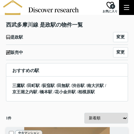
0
お気に入り
西武多摩川線 是政駅の物件一覧
変更
是政駅
変更
販売中
おすすめの駅
三鷹駅
/
田町駅
/
荻窪駅
/
田無駅
/
渋谷駅
/
南大沢駅
/
京王堀之内駅
/
橋本駅
/
花小金井駅
/
相模原駅
1
件
中古マンション