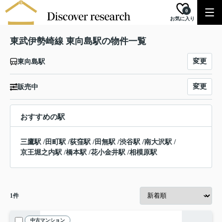
0
お気に入り
東武伊勢崎線 東向島駅の物件一覧
変更
東向島駅
変更
販売中
おすすめの駅
三鷹駅
/
田町駅
/
荻窪駅
/
田無駅
/
渋谷駅
/
南大沢駅
/
京王堀之内駅
/
橋本駅
/
花小金井駅
/
相模原駅
1
件
中古マンション