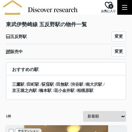
0
お気に入り
東武伊勢崎線 五反野駅の物件一覧
変更
五反野駅
変更
販売中
おすすめの駅
三鷹駅
/
田町駅
/
荻窪駅
/
田無駅
/
渋谷駅
/
南大沢駅
/
京王堀之内駅
/
橋本駅
/
花小金井駅
/
相模原駅
1
件
中古マンション