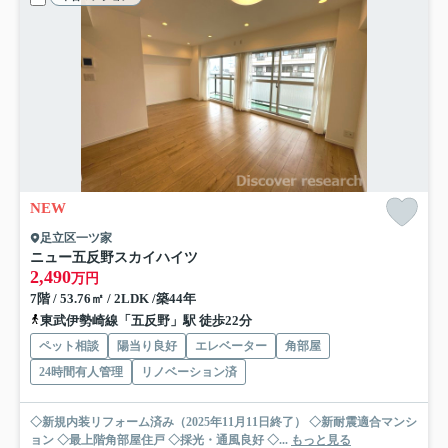
NEW
足立区一ツ家
ニュー五反野スカイハイツ
2,490
万円
7階 / 53.76㎡ / 2LDK /築44年
東武伊勢崎線「五反野」駅 徒歩22分
ペット相談
陽当り良好
エレベーター
角部屋
24時間有人管理
リノベーション済
◇新規内装リフォーム済み（2025年11月11日終了） ◇新耐震適合マンシ
ョン ◇最上階角部屋住戸 ◇採光・通風良好 ◇...
もっと見る