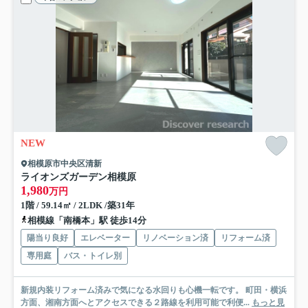
NEW
相模原市中央区清新
ライオンズガーデン相模原
1,980
万円
1階 / 59.14㎡ / 2LDK /築31年
相模線「南橋本」駅 徒歩14分
陽当り良好
エレベーター
リノベーション済
リフォーム済
専用庭
バス・トイレ別
新規内装リフォーム済みで気になる水回りも心機一転です。 町田・横浜
方面、湘南方面へとアクセスできる２路線を利用可能で利便...
もっと見