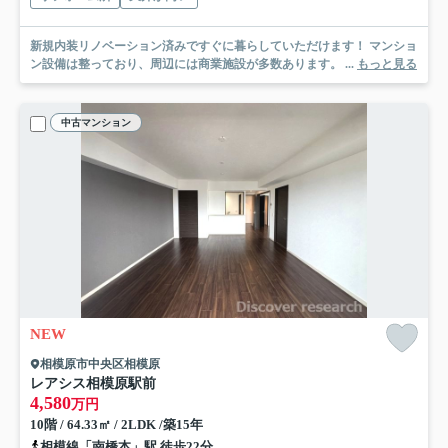
新規内装リノベーション済みですぐに暮らしていただけます！ マンショ
ン設備は整っており、周辺には商業施設が多数あります。 ...
もっと見る
中古マンション
NEW
相模原市中央区相模原
レアシス相模原駅前
4,580
万円
10階 / 64.33㎡ / 2LDK /築15年
相模線「南橋本」駅 徒歩22分