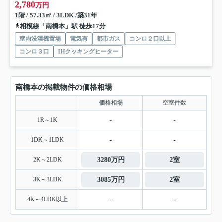
2,780
万円
1階 / 57.33㎡ / 3LDK /築31年
相模線「南橋本」駅 徒歩17分
室内洗濯機置場
電気有
都市ガス
コンロ２口以上
コンロ３口
IHクッキングヒーター
南橋本の掲載物件の価格相場
価格相場
空室件数
1R～1K
-
-
1DK～1LDK
-
-
2K～2LDK
3280万円
2室
3K～3LDK
3085万円
2室
4K～4LDK以上
-
-