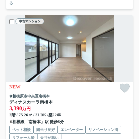
る
中古マンション
NEW
相模原市中央区南橋本
ディナスカーラ南橋本
3,390
万円
2階 / 75.26㎡ / 3LDK /築22年
相模線「南橋本」駅 徒歩6分
ペット相談
陽当り良好
エレベーター
リノベーション済
リフォーム済
天井が高い