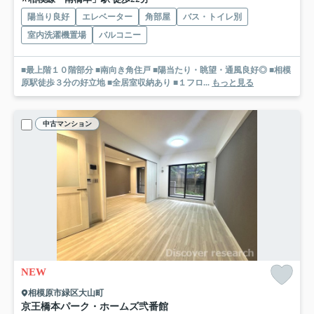
陽当り良好
エレベーター
角部屋
バス・トイレ別
室内洗濯機置場
バルコニー
■最上階１０階部分 ■南向き角住戸 ■陽当たり・眺望・通風良好◎ ■相模
原駅徒歩３分の好立地 ■全居室収納あり ■１フロ...
もっと見る
中古マンション
NEW
相模原市緑区大山町
京王橋本パーク・ホームズ弐番館