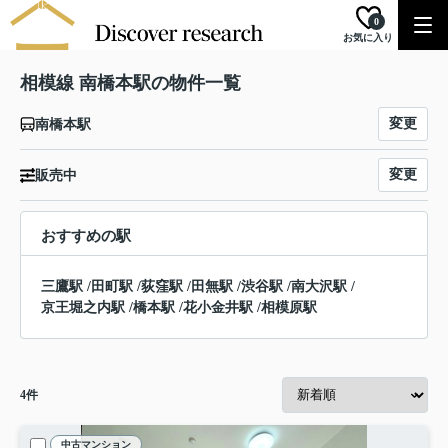
0
お気に入り
相模線 南橋本駅の物件一覧
変更
南橋本駅
変更
販売中
おすすめの駅
三鷹駅
/
田町駅
/
荻窪駅
/
田無駅
/
渋谷駅
/
南大沢駅
/
京王堀之内駅
/
橋本駅
/
花小金井駅
/
相模原駅
4
件
中古マンション