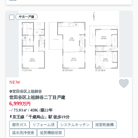
中古一戸建
NEW
世田谷区上祖師谷
世田谷区上祖師谷二丁目戸建
6,999
万円
- / 75.93㎡ / 4DK /築22年
京王線「千歳烏山」駅 徒歩19分
都市ガス
リフォーム済
システムキッチン
浴室乾燥機
温水洗浄便座
追焚機能浴室