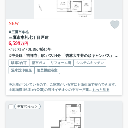
NEW
三鷹市牟礼
三鷹市牟礼七丁目戸建
6,599
万円
- / 80.73㎡ / 3LDK /築15年
中央線「吉祥寺」駅 バス14分 「杏林⼤学井の頭キャンパス」 停歩7分
駐車2台可
都市ガス
リフォーム済
システムキッチン
温水洗浄便座
追焚機能浴室
浄水器がついているので、ご家族がいる方にも衛生面で安心できます。
土地面積103.51㎡(公簿)の当社イチオシの中古一戸建...
もっと見る
中古マンション