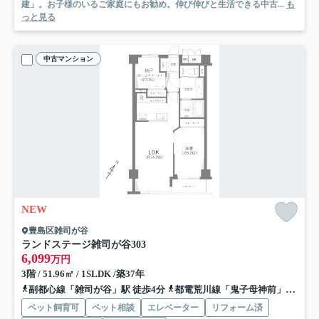
建」。お子様のいるご家庭にもお勧め。伸び伸びと生活できる中古...
も
っと見る
中古マンション
NEW
豊島区雑司が谷
ランドステージ雑司が谷
303
6,099
万円
3階 / 51.96㎡ / 1SLDK /築37年
副都心線「雑司が谷」駅 徒歩4分
都電荒川線「鬼子母神前」駅 徒歩4分
ペット飼育可
ペット相談
エレベーター
リフォーム済