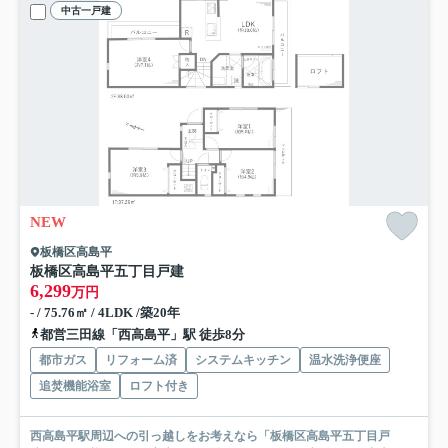
中古一戸建
NEW
板橋区高島平
板橋区高島平五丁目戸建
6,299
万円
- / 75.76㎡ / 4LDK /築20年
都営三田線「西高島平」駅 徒歩8分
都市ガス
リフォーム済
システムキッチン
温水洗浄便座
追焚機能浴室
ロフト付き
西高島平駅周辺への引っ越しをお考えなら「板橋区高島平五丁目戸