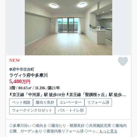
NEW
府中市住吉町
ラヴィラ府中多摩川
5,480
万円
3階 / 80.65㎡ / 3LDK /築21年
京王線「中河原」駅 徒歩10分
京王線「聖蹟桜ヶ丘」駅 徒歩17分
ペット相談
陽当り良好
エレベーター
リフォーム済
ウォークインクロゼット
バス・トイレ別
◇多摩川沿い ◇南向き ◇陽当たり・眺望良好 ◇共用施設充実 ◇敷地内
公園、ガーデンあり ◇新規内装リフォーム済 ◇ペッ...
もっと見る