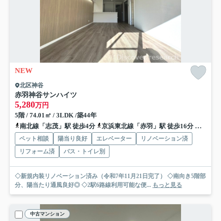
NEW
北区神谷
赤羽神谷サンハイツ
5,280
万円
5階 / 74.01㎡ / 3LDK /築44年
南北線「志茂」駅 徒歩4分
京浜東北線「赤羽」駅 徒歩16分
南北線
ペット相談
陽当り良好
エレベーター
リノベーション済
リフォーム済
バス・トイレ別
◇新規内装リノベーション済み（令和7年11月21日完了） ◇南向き5階部
分、陽当たり通風良好◎ ◇2駅6路線利用可能な便...
もっと見る
中古マンション