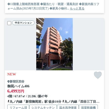
◆11階最上階南西角部屋 ◆陽当たり・眺望・通風良好 ◆新規内装リフ
ォーム済み(2025年7月22日完了) ◆家具小物付...
もっと見る
中古マンション
NEW
新宿区四谷
御苑ハイム
406
6,499
万円
4階 / 67.07㎡ / 2LDK /築47年
丸ノ内線「新宿御苑前」駅 徒歩10分
丸ノ内線「四谷三丁目」駅 徒歩9分
リフォーム済
システムキッチン
温水洗浄便座
浴室乾燥機