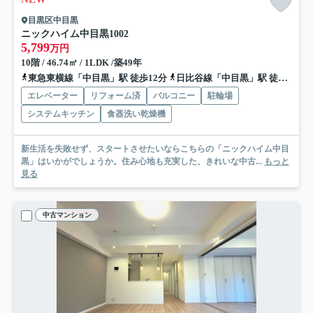
目黒区中目黒
ニックハイム中目黒
1002
5,799
万円
10階 / 46.74㎡ / 1LDK /築49年
東急東横線「中目黒」駅 徒歩12分
日比谷線「中目黒」駅 徒歩12分
エレベーター
リフォーム済
バルコニー
駐輪場
システムキッチン
食器洗い乾燥機
新生活を失敗せず、スタートさせたいならこちらの「ニックハイム中目
黒」はいかがでしょうか。住み心地も充実した、きれいな中古...
もっと
見る
中古マンション