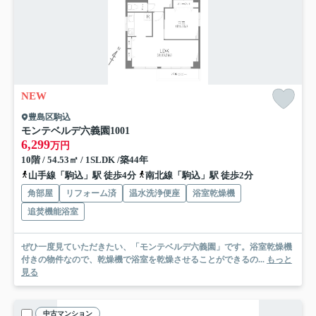
NEW
豊島区駒込
モンテベルデ六義園
1001
6,299
万円
10階 / 54.53㎡ / 1SLDK /築44年
山手線「駒込」駅 徒歩4分
南北線「駒込」駅 徒歩2分
角部屋
リフォーム済
温水洗浄便座
浴室乾燥機
追焚機能浴室
ぜひ一度見ていただきたい、「モンテベルデ六義園」です。浴室乾燥機
付きの物件なので、乾燥機で浴室を乾燥させることができるの...
もっと
見る
中古マンション