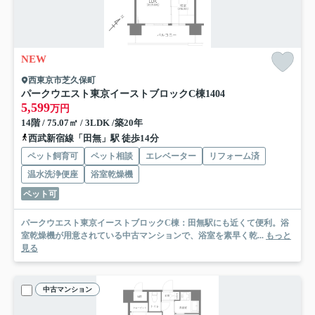
NEW
西東京市芝久保町
パークウエスト東京イーストブロックC棟
1404
5,599
万円
14階 / 75.07㎡ / 3LDK /築20年
西武新宿線「田無」駅 徒歩14分
ペット飼育可
ペット相談
エレベーター
リフォーム済
温水洗浄便座
浴室乾燥機
ペット可
パークウエスト東京イーストブロックC棟：田無駅にも近くて便利。浴
室乾燥機が用意されている中古マンションで、浴室を素早く乾...
もっと
見る
中古マンション