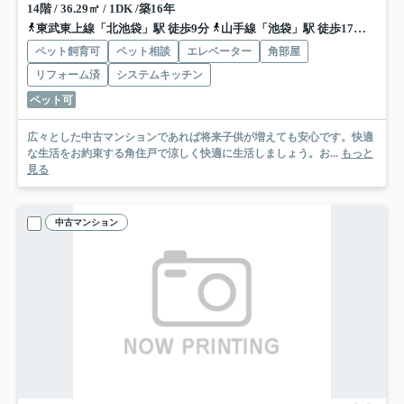
14階 / 36.29㎡ / 1DK /築16年
東武東上線「北池袋」駅 徒歩9分
山手線「池袋」駅 徒歩17分
丸ノ
ペット飼育可
ペット相談
エレベーター
角部屋
リフォーム済
システムキッチン
ペット可
広々とした中古マンションであれば将来子供が増えても安心です。快適
な生活をお約束する角住戸で涼しく快適に生活しましょう。お...
もっと
見る
中古マンション