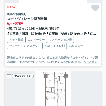
NEW
調布市国領町
コナ・ヴィレッジ調布国領
6,690
万円
4階 / 71.20㎡ / 2LDK＋S(納戸) /築21年
京王線「国領」駅 徒歩8分
京王線「柴崎」駅 徒歩13分
京王線「布田」駅 徒歩16分
ペット相談
エレベーター
リノベーション済
ウォークインクロゼット
バス・トイレ別
バルコニー
調布市エリアでの住まいなら、住み心地も快適な「コナ・ヴィレッジ調
布国領」はいかがでしょうか。6.24平米の広さのバルコニ...
もっと見る
中古マンション