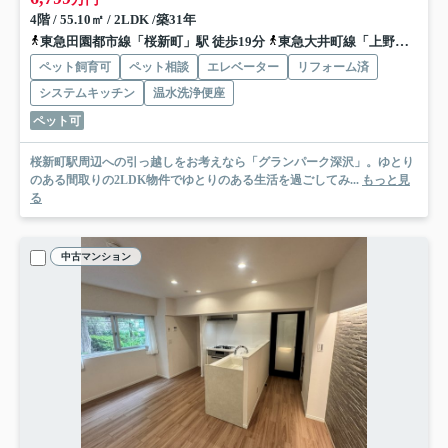
4階 / 55.10㎡ / 2LDK /築31年
東急田園都市線「桜新町」駅 徒歩19分
東急大井町線「上野毛」駅 徒歩22分
ペット飼育可
ペット相談
エレベーター
リフォーム済
システムキッチン
温水洗浄便座
ペット可
桜新町駅周辺への引っ越しをお考えなら「グランパーク深沢」。ゆとり
のある間取りの2LDK物件でゆとりのある生活を過ごしてみ...
もっと見
る
中古マンション