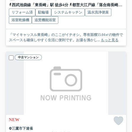
西武池袋線「東長崎」駅 徒歩4分
都営大江戸線「落合南長崎」駅 徒歩10分
リフォーム済
駐輪場
システムキッチン
温水洗浄便座
浴室乾燥機
追焚機能浴室
「マイキャッスル東長崎」のここがイチオシ。専有面積55.04㎡の物件で
スペースも確保しやすく生活に便利です。お湯を沸かし...
もっと見る
中古マンション
NEW
三鷹市下連雀