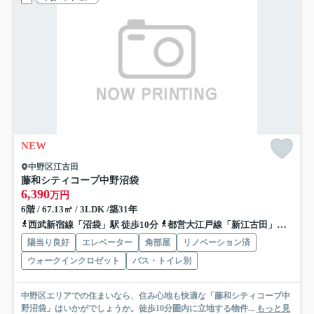
NEW
中野区江古田
藤和シティコープ中野沼袋
6,390
万円
6階 / 67.13㎡ / 3LDK /築31年
西武新宿線「沼袋」駅 徒歩10分
都営大江戸線「新江古田」駅 徒歩13分
陽当り良好
エレベーター
角部屋
リノベーション済
ウォークインクロゼット
バス・トイレ別
中野区エリアでの住まいなら、住み心地も快適な「藤和シティコープ中
野沼袋」はいかがでしょうか。徒歩10分圏内に立地する物件...
もっと見