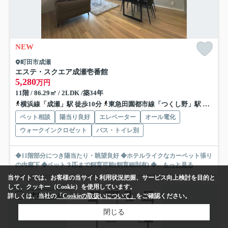
NEW
町田市成瀬
エステ・スクエア成瀬壱番館
5,280
万円
11階 / 86.29㎡ / 2LDK /築34年
横浜線「成瀬」駅 徒歩10分
東急田園都市線「つくし野」駅 徒歩18分
ペット相談
陽当り良好
エレベーター
オール電化
ウォークインクロゼット
バス・トイレ別
◆11階部分につき陽当たり・眺望良好 ◆ホテルライクなカーペット張り
の内廊下 ◆ペット３匹まで飼育可能(飼育細則有) ◆...
もっと見る
当サイトでは、お客様の当サイト利用状況把握、サービス向上検討を目的と
して、クッキー（Cookie）を使用しています。
中古マンション
詳しくは、当社の
「Cookieの取扱いについて」
をご確認ください。
閉じる