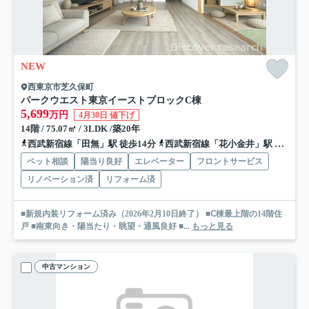
NEW
西東京市芝久保町
パークウエスト東京イーストブロックC棟
5,699
万円
4月30日 値下げ
14階 / 75.07㎡ / 3LDK /築20年
西武新宿線「田無」駅 徒歩14分
西武新宿線「花小金井」駅 徒歩19分
ペット相談
陽当り良好
エレベーター
フロントサービス
リノベーション済
リフォーム済
■新規内装リフォーム済み（2026年2月10日終了） ■Ⅽ棟最上階の14階住
戸 ■南東向き・陽当たり・眺望・通風良好 ■...
もっと見る
中古マンション