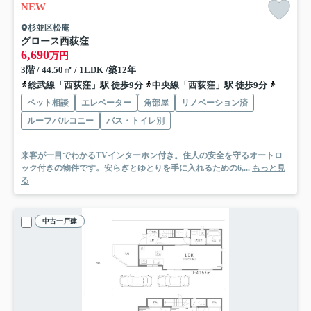
NEW
杉並区松庵
グロース西荻窪
6,690
万円
3階 / 44.50㎡ / 1LDK /築12年
総武線「西荻窪」駅 徒歩9分
中央線「西荻窪」駅 徒歩9分
京王井の
ペット相談
エレベーター
角部屋
リノベーション済
ルーフバルコニー
バス・トイレ別
来客が一目でわかるTVインターホン付き。住人の安全を守るオートロ
ック付きの物件です。安らぎとゆとりを手に入れるための6,...
もっと見
る
中古一戸建