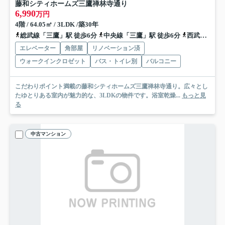
藤和シティホームズ三鷹禅林寺通り
6,990
万円
4階 / 64.05㎡ / 3LDK /築30年
総武線「三鷹」駅 徒歩6分
中央線「三鷹」駅 徒歩6分
西武多摩川線「武蔵境」駅 徒歩22分
エレベーター
角部屋
リノベーション済
ウォークインクロゼット
バス・トイレ別
バルコニー
こだわりポイント満載の藤和シティホームズ三鷹禅林寺通り。広々とし
たゆとりある室内が魅力的な、3LDKの物件です。浴室乾燥...
もっと見
る
中古マンション