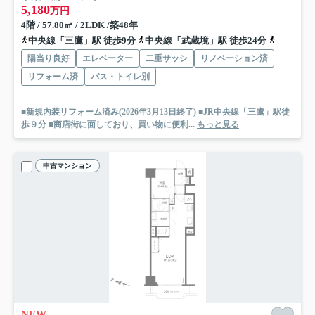
5,180
万円
4階 / 57.80㎡ / 2LDK /築48年
中央線「三鷹」駅 徒歩9分
中央線「武蔵境」駅 徒歩24分
中央線「吉
陽当り良好
エレベーター
二重サッシ
リノベーション済
リフォーム済
バス・トイレ別
■新規内装リフォーム済み(2026年3月13日終了) ■JR中央線「三鷹」駅徒
歩９分 ■商店街に面しており、買い物に便利...
もっと見る
中古マンション
NEW