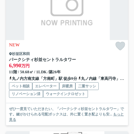
NEW
杉並区和田
パークシティ杉並セントラルタワー
6,990
万円
11階 / 50.68㎡ / 1LDK /築26年
丸ノ内方南支線「方南町」駅 徒歩9分
丸ノ内線「東高円寺」駅 徒歩15分
ペット相談
エレベーター
床暖房
二重サッシ
リノベーション済
ウォークインクロゼット
ぜひ一度見ていただきたい、「パークシティ杉並セントラルタワー」で
す。鍵がかけられる宅配ボックスは、外に置く置き配よりも安...
もっと
見る