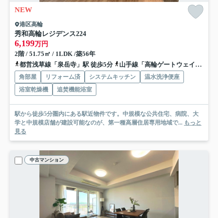
NEW
港区高輪
秀和高輪レジデンス
224
6,199
万円
2階 / 51.75㎡ / 1LDK /築56年
都営浅草線「泉岳寺」駅 徒歩5分
山手線「高輪ゲートウェイ」駅 徒歩10分
角部屋
リフォーム済
システムキッチン
温水洗浄便座
浴室乾燥機
追焚機能浴室
駅から徒歩5分圏内にある駅近物件です。中規模な公共住宅、病院、大
学と中規模店舗が建設可能なのが、第一種高層住居専用地域で...
もっと
見る
中古マンション