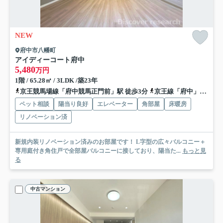
NEW
府中市八幡町
アイディーコート府中
5,480
万円
1階 / 65.28㎡ / 3LDK /築23年
京王競馬場線「府中競馬正門前」駅 徒歩3分
京王線「府中」駅 徒歩8分
ペット相談
陽当り良好
エレベーター
角部屋
床暖房
リノベーション済
新規内装リノベーション済みのお部屋です！ L字型の広々バルコニー＋
専用庭付き角住戸で全部屋バルコニーに接しており、陽当た...
もっと見
る
中古マンション