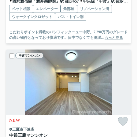
西武新宿線「新井薬師前」駅 徒歩6分
中央線「中野」駅 徒歩16分
ペット相談
エレベーター
角部屋
リノベーション済
ウォークインクロゼット
バス・トイレ別
こだわりポイント満載のパシフィックニュー中野。7,290万円のグレード
の高い物件となっており快適です。日中でなくても洗濯...
もっと見る
中古マンション
NEW
三鷹市下連雀
中銀三鷹マンシオン