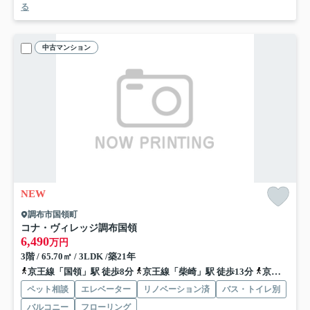
る
中古マンション
NEW
調布市国領町
コナ・ヴィレッジ調布国領
6,490
万円
3階 / 65.70㎡ / 3LDK /築21年
京王線「国領」駅 徒歩8分
京王線「柴崎」駅 徒歩13分
京王線「布田」駅 徒歩16分
ペット相談
エレベーター
リノベーション済
バス・トイレ別
バルコニー
フローリング