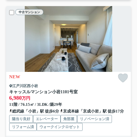
中古マンション
NEW
江戸川区西小岩
キャッスルマンション小岩
1101号室
6,980
万円
11階 / 76.15㎡ / 3LDK /築29年
総武線「小岩」駅 徒歩6分
京成本線「京成小岩」駅 徒歩17分
陽当り良好
エレベーター
角部屋
リノベーション済
リフォーム済
ウォークインクロゼット