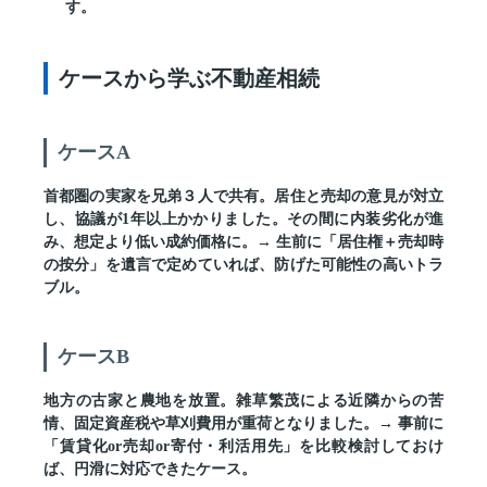
す。
ケースから学ぶ不動産相続
ケースA
首都圏の実家を兄弟３人で共有。居住と売却の意見が対立
し、協議が1年以上かかりました。その間に内装劣化が進
み、想定より低い成約価格に。→ 生前に「居住権＋売却時
の按分」を遺言で定めていれば、防げた可能性の高いトラ
ブル。
ケースB
地方の古家と農地を放置。雑草繁茂による近隣からの苦
情、固定資産税や草刈費用が重荷となりました。→ 事前に
「賃貸化or売却or寄付・利活用先」を比較検討しておけ
ば、円滑に対応できたケース。