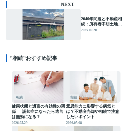
NEXT
2040年問題と不動産相
続：所有者不明土地の
拡大とその対策
2025.09.20
”相続”おすすめ記事
相続
相続
健康状態と遺言の有効性の関
意思能力に影響する病気と
係 ― 認知症になったら遺言
は？不動産売却や相続で注意
は無効になる？
したいポイント
2026.05.29
2026.05.08