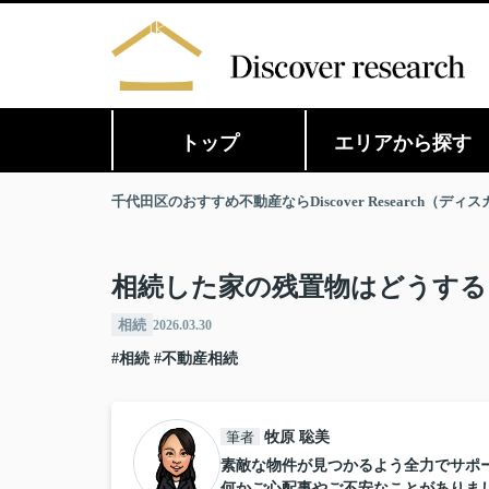
トップ
エリアから探す
千代田区のおすすめ不動産ならDiscover Research（デ
相続した家の残置物はどうする
相続
2026.03.30
#相続
#不動産相続
筆者
牧原 聡美
素敵な物件が見つかるよう全力でサポ
何かご心配事やご不安なことがありま